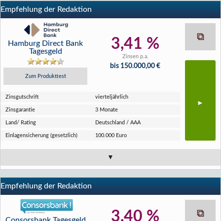
Empfehlung der Redaktion
3,41 %
Hamburg Direct Bank
Tagesgeld
Zinsen p.a.
bis 150.000,00 €
Zum Produkttest
Zins­gutschrift
vierteljährlich
Zins­garantie
3 Monate
Land/ Rating
Deutschland / AAA
Einlagen­sicherung (gesetzlich)
100.000 Euro
Empfehlung der Redaktion
3,40 %
Consorsbank Tagesgeld