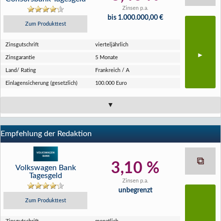
Zinsen p.a.
bis 1.000.000,00 €
Zum Produkttest
Zins­gutschrift
vierteljährlich
Zins­garantie
5 Monate
Land/ Rating
Frankreich / A
Einlagen­sicherung (gesetzlich)
100.000 Euro
Empfehlung der Redaktion
3,10 %
Volkswagen Bank
Tagesgeld
Zinsen p.a.
unbegrenzt
Zum Produkttest