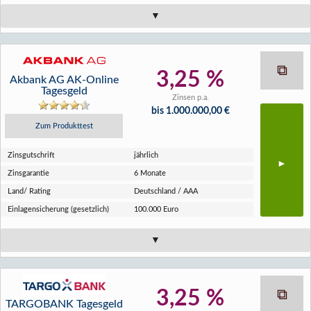
3,25 %
Akbank AG AK-Online
Tagesgeld
Zinsen p.a.
bis 1.000.000,00 €
Zum Produkttest
Zins­gutschrift
jährlich
Zins­garantie
6 Monate
Land/ Rating
Deutschland / AAA
Einlagen­sicherung (gesetzlich)
100.000 Euro
3,25 %
TARGOBANK Tagesgeld