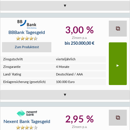
3,00 %
BBBank Tagesgeld
Zinsen p.a.
bis 250.000,00 €
Zum Produkttest
Zins­gutschrift
vierteljährlich
Zins­garantie
4 Monate
Land/ Rating
Deutschland / AAA
Einlagen­sicherung (gesetzlich)
100.000 Euro
2,95 %
Nexent Bank Tagesgeld
Zinsen p.a.