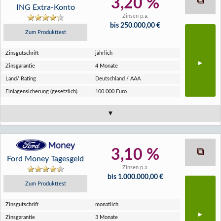
3,20 %
ING Extra-Konto
Zinsen p.a.
bis 250.000,00 €
Zum Produkttest
Zins­gutschrift
jährlich
Zins­garantie
4 Monate
Land/ Rating
Deutschland / AAA
Einlagen­sicherung (gesetzlich)
100.000 Euro
3,10 %
Ford Money Tagesgeld
Zinsen p.a.
bis 1.000.000,00 €
Zum Produkttest
Zins­gutschrift
monatlich
Zins­garantie
3 Monate