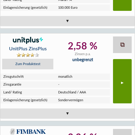
Einlagen­sicherung (gesetzlich)
100.000 Euro
2,58 %
UnitPlus ZinsPlus
Zinsen p.a.
unbegrenzt
Zum Produkttest
Zins­gutschrift
monatlich
Zins­garantie
-
Land/ Rating
Deutschland / AAA
Einlagen­sicherung (gesetzlich)
Sondervermögen