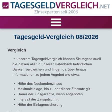
VERGLEICHE
Tagesgeld-Vergleich 08/2026
Tagesgeld-Vergleich
RECHNER
Vergleich
In unserem Tagesgeldvergleich können Sie tagesaktuell
Festgeld-Vergleich
Tagesgeldrechner
LIVE-TESTS
die Zinsen aller in unserer Datenbank befindlichen
Banken vergleichen und finden darüber hinaus
Zinsvergleich
Festgeldrechner
Tagesgeld-Test
FIRMENANGEBOTE
Informationen zu jedem Angebot wie etwa:
Höhe des Neukundenzinses
Tagesgeld mit Zinsgarantie
Festgeld-Test
Firmentagesgeld
ANLAGEALTERNATIVEN
Maximaleinlage, bis zu der dieser Zinssatz gilt
Dauer der Zinsgarantie, wenn angeboten
Nachhaltige Banken
Zinsbroker-Test
Firmenfestgeld
Geldmarkt-ETFs
RATGEBER
Intervall der Zinsgutschrift
Höhe der Einlagensicherung
Cash Management
Sparbuch
Ratgeber
VERÖFFENTLICHUNGEN