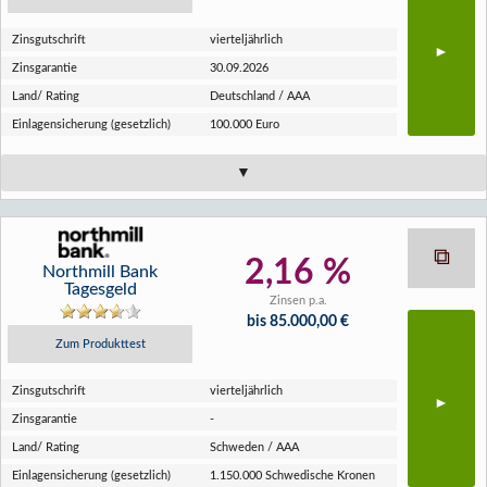
Zins­gutschrift
vierteljährlich
Zins­garantie
30.09.2026
Land/ Rating
Deutschland / AAA
Einlagen­sicherung (gesetzlich)
100.000 Euro
2,16 %
Northmill Bank
Tagesgeld
Zinsen p.a.
bis 85.000,00 €
Zum Produkttest
Zins­gutschrift
vierteljährlich
Zins­garantie
-
Land/ Rating
Schweden / AAA
Einlagen­sicherung (gesetzlich)
1.150.000 Schwedische Kronen