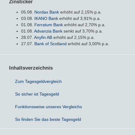
Zinsticker
05.08.
Nordax Bank
erhöht auf 2,15% p.a.
Sparbriefe
Downloads
Veröffentlichungen
ALLGEMEINES
03.08.
IKANO Bank
erhöht auf 3,91% p.a.
01.08.
Ferratum Bank
erhöht auf 2,70% p.a.
Kombigeld
Lexikon
Zinsradar
Impressum
01.08.
Advanzia Bank
senkt auf 3,70% p.a.
28.07.
Anyfin AB
erhöht auf 2,15% p.a.
27.07.
Bank of Scotland
erhöht auf 3,00% p.a.
Sparplan
Statistiken
Über uns
Broker mit Zinsen
Datenschutz
Inhaltsverzeichnis
Robo-Advisor
Newsletter
Zum Tagesgeldvergleich
Depotwechsel
So sicher ist Tagesgeld
Fremdwährungskonto
Funktionsweise unseres Vergleichs
Crowdinvesting
So finden Sie das beste Tagesgeld
P2P-Kredite