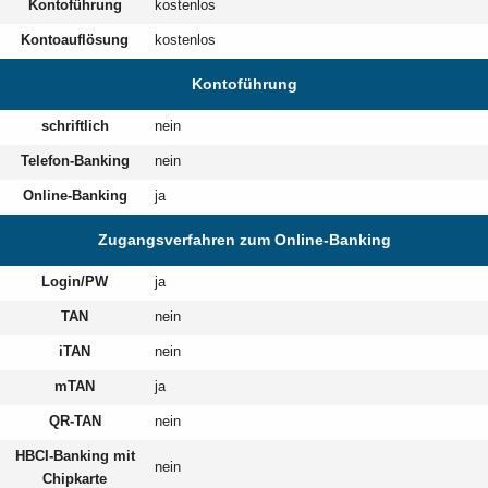
Kontoführung
kostenlos
Kontoauflösung
kostenlos
Kontoführung
schriftlich
nein
Telefon-Banking
nein
Online-Banking
ja
Zugangsverfahren zum Online-Banking
Login/PW
ja
TAN
nein
iTAN
nein
mTAN
ja
QR-TAN
nein
HBCI-Banking mit
nein
Chipkarte