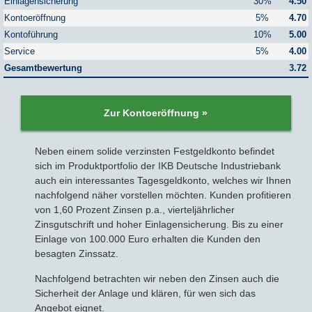
Einlagensicherung
30%
4.50
Kontoeröffnung
5%
4.70
Sparbriefe
Downloads
Veröffentlichungen
ALLGEMEINES
Kontoführung
10%
5.00
Service
5%
4.00
Kombigeld
Lexikon
Gesamtbewertung
Zinsradar
3.72
Impressum
Sparplan
Statistiken
Über uns
Zur Kontoeröffnung »
Broker mit Zinsen
Datenschutz
Neben einem solide verzinsten Festgeldkonto befindet
sich im Produktportfolio der IKB Deutsche Industriebank
Robo-Advisor
Newsletter
auch ein interessantes Tagesgeldkonto, welches wir Ihnen
nachfolgend näher vorstellen möchten. Kunden profitieren
Depotwechsel
von 1,60 Prozent Zinsen p.a., vierteljährlicher
Zinsgutschrift und hoher Einlagensicherung. Bis zu einer
Einlage von 100.000 Euro erhalten die Kunden den
Fremdwährungskonto
besagten Zinssatz.
Crowdinvesting
Nachfolgend betrachten wir neben den Zinsen auch die
Sicherheit der Anlage und klären, für wen sich das
Angebot eignet.
P2P-Kredite