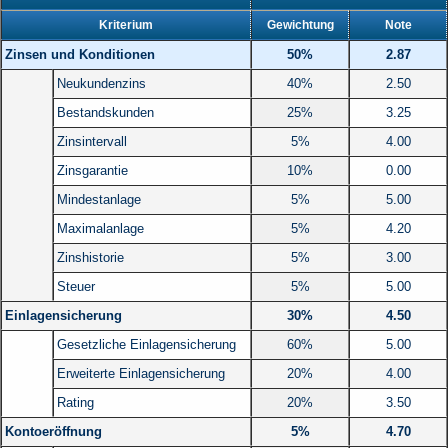
Kriterium
Gewichtung
Note
Zinsen und Konditionen
50%
2.87
Neukundenzins
40%
2.50
Bestandskunden
25%
3.25
Zinsintervall
5%
4.00
Zinsgarantie
10%
0.00
Mindestanlage
5%
5.00
Maximalanlage
5%
4.20
Zinshistorie
5%
3.00
Steuer
5%
5.00
Einlagensicherung
30%
4.50
Gesetzliche Einlagensicherung
60%
5.00
Erweiterte Einlagensicherung
20%
4.00
Rating
20%
3.50
Kontoeröffnung
5%
4.70