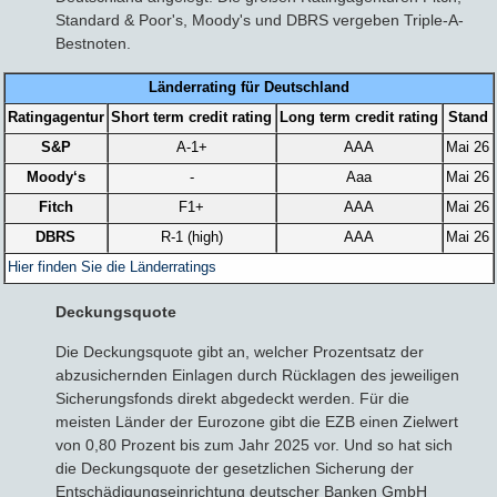
Standard & Poor's, Moody's und DBRS vergeben Triple-A-
Bestnoten.
Länderrating für Deutschland
Ratingagentur
Short term credit rating
Long term credit rating
Stand
S&P
A-1+
AAA
Mai 26
Moody‘s
-
Aaa
Mai 26
Fitch
F1+
AAA
Mai 26
DBRS
R-1 (high)
AAA
Mai 26
Hier finden Sie die Länderratings
Deckungsquote
Die Deckungsquote gibt an, welcher Prozentsatz der
abzusichernden Einlagen durch Rücklagen des jeweiligen
Sicherungsfonds direkt abgedeckt werden. Für die
meisten Länder der Eurozone gibt die EZB einen Zielwert
von 0,80 Prozent bis zum Jahr 2025 vor. Und so hat sich
die Deckungsquote der gesetzlichen Sicherung der
Entschädigungseinrichtung deutscher Banken GmbH