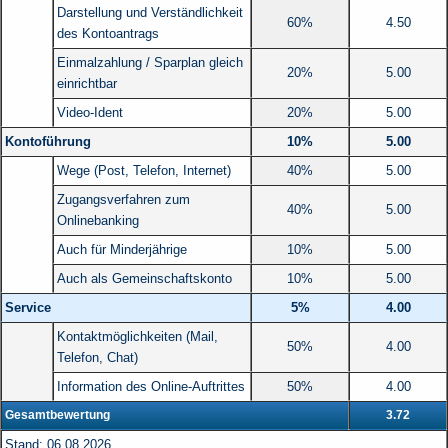
Darstellung und Verständlichkeit
60%
4.50
des Kontoantrags
Einmalzahlung / Sparplan gleich
20%
5.00
einrichtbar
Video-Ident
20%
5.00
Kontoführung
10%
5.00
Wege (Post, Telefon, Internet)
40%
5.00
Zugangsverfahren zum
40%
5.00
Onlinebanking
Auch für Minderjährige
10%
5.00
Auch als Gemeinschafts­konto
10%
5.00
Service
5%
4.00
Kontakt­möglichkeiten (Mail,
50%
4.00
Telefon, Chat)
Information des Online-Auftrittes
50%
4.00
Gesamtbewertung
3.72
Stand: 06.08.2026