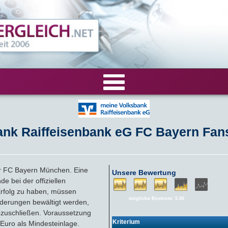
VERGLEICHE
nk Raiffeisenbank eG FC Bayern Fan
Tagesgeld-Vergleich
RECHNER
Festgeld-Vergleich
Tagesgeldrechner
LIVE-TESTS
er FC Bayern München. Eine
Unsere Bewertung
e bei der offiziellen
Zinsvergleich
Festgeldrechner
Tagesgeld-Test
FIRMENANGEBOTE
folg zu haben, müssen
mögliche Bestnote: 5.00
rderungen bewältigt werden,
Tagesgeld mit Zinsgarantie
Festgeld-Test
Firmentagesgeld
ANLAGEALTERNATIVEN
bzuschließen. Voraussetzung
Kriterium
uro als Mindesteinlage.