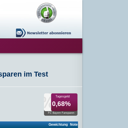
sparen im Test
Tagesgeld
0,68%
FC Bayern Fansparen
Gewichtung
Note