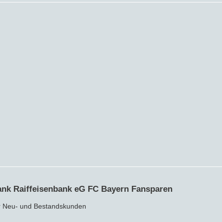
Crowdinvesting
P2P-Kredite
Bausparvertrag
bank Raiffeisenbank eG FC Bayern Fansparen
für Neu- und Bestandskunden