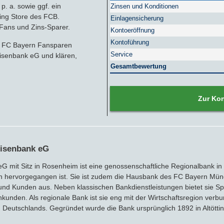
p. a. sowie ggf. ein
Zinsen und Konditionen
Nachhaltige Banken
Zinsbroker-Test
Firmenfestgeld
Geldmarkt-ETFs
RATGEBER
ing Store des FCB.
Einlagensicherung
Fans und Zins-Sparer.
Kontoeröffnung
Cash Management
Sparbuch
Ratgeber
VERÖFFENTLICHUNGEN
Kontoführung
es FC Bayern Fansparen
Service
isenbank eG und klären,
Sparbriefe
Downloads
Veröffentlichungen
ALLGEMEINES
Gesamtbewertung
Kombigeld
Lexikon
Zinsradar
Impressum
Zur Ko
Sparplan
Statistiken
Über uns
Broker mit Zinsen
Datenschutz
eisenbank eG
Robo-Advisor
Newsletter
eG mit Sitz in Rosenheim ist eine genossenschaftliche Regionalbank 
n hervorgegangen ist. Sie ist zudem die Hausbank des FC Bayern Münc
Depotwechsel
 und Kunden aus. Neben klassischen Bankdienstleistungen bietet sie S
nkunden. Als regionale Bank ist sie eng mit der Wirtschaftsregion ver
eutschlands. Gegründet wurde die Bank ursprünglich 1892 in Altöttin
Fremdwährungskonto