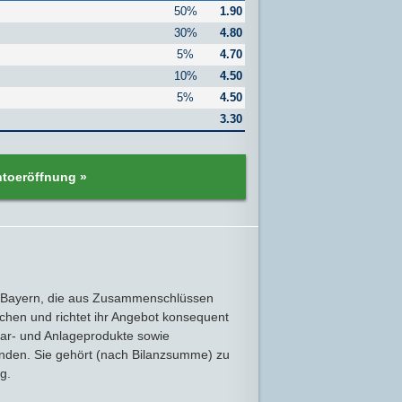
50%
1.90
30%
4.80
5%
4.70
10%
4.50
5%
4.50
3.30
ntoeröffnung »
in Bayern, die aus Zusammenschlüssen
hen und richtet ihr Angebot konsequent
par- und Anlageprodukte sowie
bunden. Sie gehört (nach Bilanzsumme) zu
g.