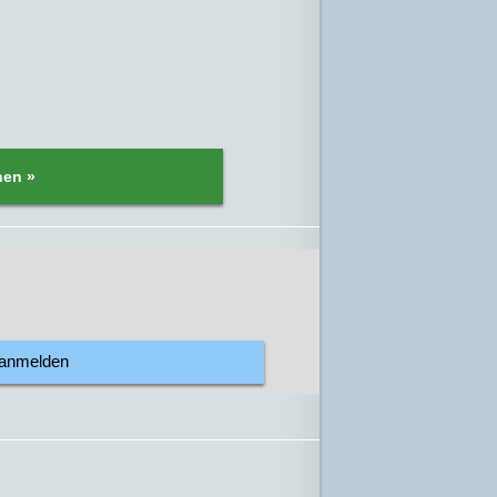
nen »
 anmelden