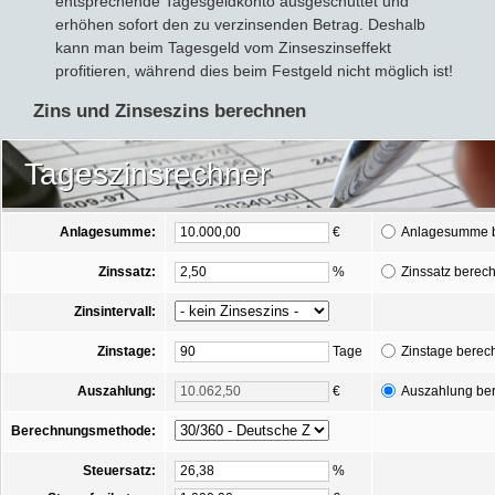
entsprechende Tagesgeldkonto ausgeschüttet und
erhöhen sofort den zu verzinsenden Betrag. Deshalb
kann man beim Tagesgeld vom Zinseszinseffekt
profitieren, während dies beim Festgeld nicht möglich ist!
Zins und Zinseszins berechnen
Tageszinsrechner
Anlagesumme:
€
Anlagesumme 
Zinssatz:
%
Zinssatz berec
Zinsintervall:
Zinstage:
Tage
Zinstage berec
Auszahlung:
€
Auszahlung be
Berechnungsmethode:
Steuersatz:
%