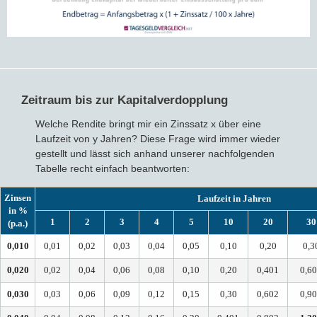
Zeitraum bis zur Kapitalverdopplung
Welche Rendite bringt mir ein Zinssatz x über eine
Laufzeit von y Jahren? Diese Frage wird immer wieder
gestellt und lässt sich anhand unserer nachfolgenden
Tabelle recht einfach beantworten:
Zinsen
Laufzeit in Jahren
in %
1
2
3
4
5
10
20
30
(p.a.)
0,010
0,01
0,02
0,03
0,04
0,05
0,10
0,20
0,3
0,020
0,02
0,04
0,06
0,08
0,10
0,20
0,401
0,6
0,030
0,03
0,06
0,09
0,12
0,15
0,30
0,602
0,9