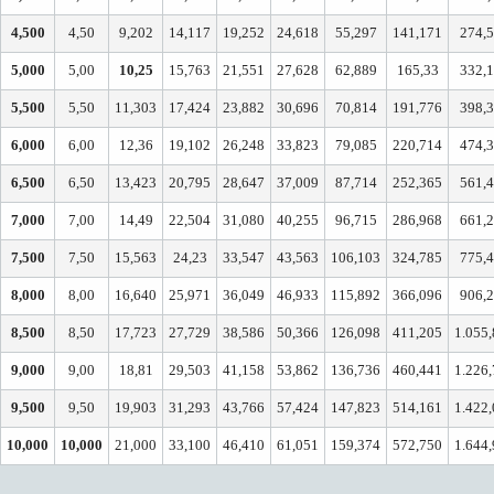
4,500
4,50
9,202
14,117
19,252
24,618
55,297
141,171
274,
5,000
5,00
10,25
15,763
21,551
27,628
62,889
165,33
332,
5,500
5,50
11,303
17,424
23,882
30,696
70,814
191,776
398,
6,000
6,00
12,36
19,102
26,248
33,823
79,085
220,714
474,
6,500
6,50
13,423
20,795
28,647
37,009
87,714
252,365
561,
7,000
7,00
14,49
22,504
31,080
40,255
96,715
286,968
661,
7,500
7,50
15,563
24,23
33,547
43,563
106,103
324,785
775,
8,000
8,00
16,640
25,971
36,049
46,933
115,892
366,096
906,
8,500
8,50
17,723
27,729
38,586
50,366
126,098
411,205
1.055
9,000
9,00
18,81
29,503
41,158
53,862
136,736
460,441
1.226
9,500
9,50
19,903
31,293
43,766
57,424
147,823
514,161
1.422
10,000
10,000
21,000
33,100
46,410
61,051
159,374
572,750
1.644