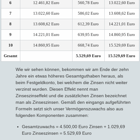
6
12.461,82 Euro
560,78 Euro
13.022,60 Euro
7
13.022,60 Euro
586,02 Euro
13.608,62 Euro
8
13.608,62 Euro
612,39 Euro
14.221,01 Euro
9
14.221,01 Euro
639,95 Euro
14.860,95 Euro
10
14.860,95 Euro
668,74 Euro
15.529,69 Euro
Gesamt
5.529,69 Euro
15.529,69 Euro
Wie wir sehen können, bekommen wir am Ende der zehn
Jahre ein etwas höheres Gesamtguthaben heraus, als
beim Festgeldkonto, bei welchem die Zinsen nicht weiter
verzinst wurden. Diesen Effekt nennt man
Zinseszinseffekt und die zusätzlichen Zinsen bezeichnet
man als Zinseszinsen. Gemäß den eingangs aufgeführten
Formeln setzt sich unser Vermögenszuwachs also aus
folgenden Komponenten zusammen:
Gesamtzuwachs = 4.500,00 Euro Zinsen + 1.029,69
Euro Zinseszinsen = 5.529,69 Euro