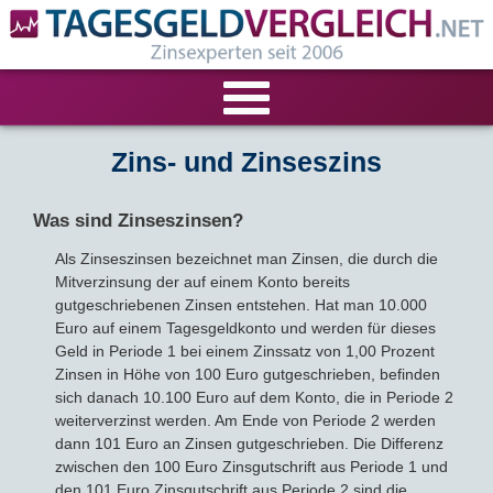
VERGLEICHE
Zins- und Zinseszins
Tagesgeld-Vergleich
RECHNER
Was sind Zinseszinsen?
Als Zinseszinsen bezeichnet man Zinsen, die durch die
Festgeld-Vergleich
Tagesgeldrechner
LIVE-TESTS
Mitverzinsung der auf einem Konto bereits
gutgeschriebenen Zinsen entstehen. Hat man 10.000
Zinsvergleich
Festgeldrechner
Tagesgeld-Test
FIRMENANGEBOTE
Euro auf einem Tagesgeldkonto und werden für dieses
Geld in Periode 1 bei einem Zinssatz von 1,00 Prozent
Zinsen in Höhe von 100 Euro gutgeschrieben, befinden
Tagesgeld mit Zinsgarantie
Festgeld-Test
Firmentagesgeld
ANLAGEALTERNATIVEN
sich danach 10.100 Euro auf dem Konto, die in Periode 2
weiterverzinst werden. Am Ende von Periode 2 werden
Nachhaltige Banken
Zinsbroker-Test
Firmenfestgeld
Geldmarkt-ETFs
RATGEBER
dann 101 Euro an Zinsen gutgeschrieben. Die Differenz
zwischen den 100 Euro Zinsgutschrift aus Periode 1 und
Cash Management
Sparbuch
den 101 Euro Zinsgutschrift aus Periode 2 sind die
Ratgeber
VERÖFFENTLICHUNGEN