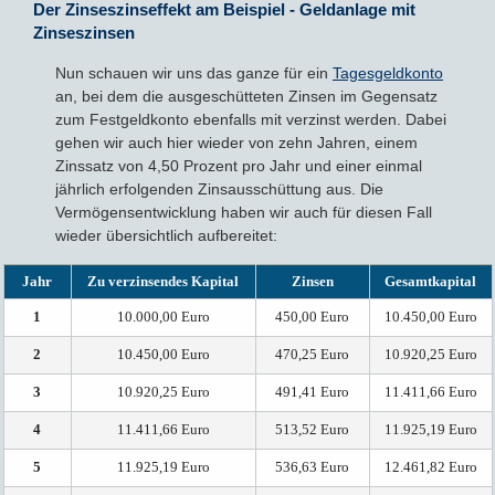
Der Zinseszinseffekt am Beispiel - Geldanlage mit
Zinseszinsen
Nun schauen wir uns das ganze für ein
Tagesgeldkonto
an, bei dem die ausgeschütteten Zinsen im Gegensatz
zum Festgeldkonto ebenfalls mit verzinst werden. Dabei
gehen wir auch hier wieder von zehn Jahren, einem
Zinssatz von 4,50 Prozent pro Jahr und einer einmal
jährlich erfolgenden Zinsausschüttung aus. Die
Vermögensentwicklung haben wir auch für diesen Fall
wieder übersichtlich aufbereitet:
Jahr
Zu verzinsendes Kapital
Zinsen
Gesamtkapital
1
10.000,00 Euro
450,00 Euro
10.450,00 Euro
2
10.450,00 Euro
470,25 Euro
10.920,25 Euro
3
10.920,25 Euro
491,41 Euro
11.411,66 Euro
4
11.411,66 Euro
513,52 Euro
11.925,19 Euro
5
11.925,19 Euro
536,63 Euro
12.461,82 Euro