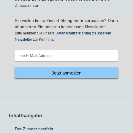
Zinseszinsen.
Sparbriefe
Downloads
Veröffentlichungen
ALLGEMEINES
Sie wollen keine Zinserhöhung mehr verpassen? Dann
abonnieren Sie unseren kostenlosen Newsletter:
Kombigeld
Lexikon
Zinsradar
Impressum
Bitte nehmen Sie unsere
Datenschutzerklärung zu unserem
Newsletter
zur Kenntnis.
Sparplan
Statistiken
Über uns
Broker mit Zinsen
Datenschutz
Jetzt anmelden
Robo-Advisor
Newsletter
Depotwechsel
Fremdwährungskonto
Inhaltsangabe
Crowdinvesting
Der Zinseszinseffekt
P2P-Kredite