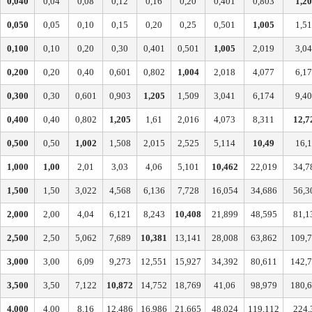
0,040
0,04
0,08
0,12
0,16
0,20
0,401
0,803
1,2
0,050
0,05
0,10
0,15
0,20
0,25
0,501
1,005
1,5
0,100
0,10
0,20
0,30
0,401
0,501
1,005
2,019
3,0
0,200
0,20
0,40
0,601
0,802
1,004
2,018
4,077
6,1
0,300
0,30
0,601
0,903
1,205
1,509
3,041
6,174
9,4
0,400
0,40
0,802
1,205
1,61
2,016
4,073
8,311
12,7
0,500
0,50
1,002
1,508
2,015
2,525
5,114
10,49
16,
1,000
1,00
2,01
3,03
4,06
5,101
10,462
22,019
34,7
1,500
1,50
3,022
4,568
6,136
7,728
16,054
34,686
56,3
2,000
2,00
4,04
6,121
8,243
10,408
21,899
48,595
81,1
2,500
2,50
5,062
7,689
10,381
13,141
28,008
63,862
109,
3,000
3,00
6,09
9,273
12,551
15,927
34,392
80,611
142,
3,500
3,50
7,122
10,872
14,752
18,769
41,06
98,979
180,
4,000
4,00
8,16
12,486
16,986
21,665
48,024
119,112
224,