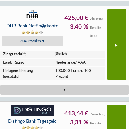
425,00 €
Zinsertrag
DHB Bank NetSp@rkonto
3,40 %
Rendite
(p.a.)
Zum Produkttest
Zins­gutschrift
jährlich
Land/ Rating
Niederlande/ AAA
Einlagen­sicherung
100.000 Euro zu 100
(gesetzlich)
Prozent
413,64 €
Zinsertrag
Distingo Bank Tagesgeld
3,31 %
Rendite