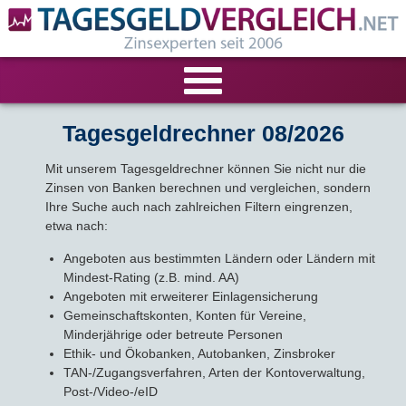
VERGLEICHE
Tagesgeldrechner 08/2026
Mit unserem Tagesgeldrechner können Sie nicht nur die
Tagesgeld-Vergleich
RECHNER
Zinsen von Banken berechnen und vergleichen, sondern
Ihre Suche auch nach zahlreichen Filtern eingrenzen,
Festgeld-Vergleich
Tagesgeldrechner
LIVE-TESTS
etwa nach:
Angeboten aus bestimmten Ländern oder Ländern mit
Zinsvergleich
Festgeldrechner
Tagesgeld-Test
FIRMENANGEBOTE
Mindest-Rating (z.B. mind. AA)
Angeboten mit erweiterer Einlagensicherung
Tagesgeld mit Zinsgarantie
Festgeld-Test
Firmentagesgeld
ANLAGEALTERNATIVEN
Gemeinschaftskonten, Konten für Vereine,
Minderjährige oder betreute Personen
Ethik- und Ökobanken, Autobanken, Zinsbroker
Nachhaltige Banken
Zinsbroker-Test
Firmenfestgeld
Geldmarkt-ETFs
RATGEBER
TAN-/Zugangsverfahren, Arten der Kontoverwaltung,
Post-/Video-/eID
Cash Management
Sparbuch
Ratgeber
VERÖFFENTLICHUNGEN