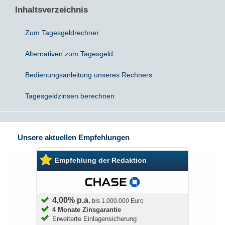
Inhaltsverzeichnis
Sparbriefe
Downloads
Veröffentlichungen
ALLGEMEINES
Zum Tagesgeldrechner
Kombigeld
Lexikon
Zinsradar
Impressum
Alternativen zum Tagesgeld
Sparplan
Statistiken
Bedienungsanleitung unseres Rechners
Über uns
Tagesgeldzinsen berechnen
Broker mit Zinsen
Datenschutz
Robo-Advisor
Newsletter
Unsere aktuellen Empfehlungen
Depotwechsel
Empfehlung der Redaktion
Fremdwährungskonto
Crowdinvesting
4,00% p.a.
bis 1.000.000 Euro
4 Monate Zinsgarantie
Erweiterte Einlagensicherung
P2P-Kredite