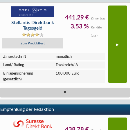
441,29 €
Zinsertrag
Stellantis Direktbank
3,53 %
Tagesgeld
Rendite
(p.a.)
Zum Produkttest
Zins­gutschrift
monatlich
Land/ Rating
Frankreich/ A
Einlagen­sicherung
100.000 Euro
(gesetzlich)
Empfehlung der Redaktion
438,78 €