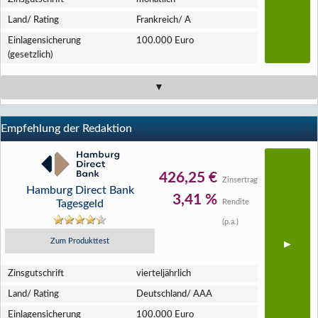
Land/ Rating
Frankreich/ A
Einlagen­sicherung
100.000 Euro
(gesetzlich)
Empfehlung der Redaktion
426,25 €
Zinsertrag
Hamburg Direct Bank
3,41 %
Tagesgeld
Rendite
(p.a.)
Zum Produkttest
Zins­gutschrift
vierteljährlich
Land/ Rating
Deutschland/ AAA
Einlagen­sicherung
100.000 Euro