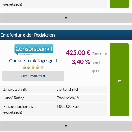
(gesetzlich)
Empfehlung der Redaktion
425,00 €
Zinsertrag
Consorsbank Tagesgeld
3,40 %
Rendite
(p.a.)
Zum Produkttest
Zins­gutschrift
vierteljährlich
Land/ Rating
Frankreich/ A
Einlagen­sicherung
100.000 Euro
(gesetzlich)