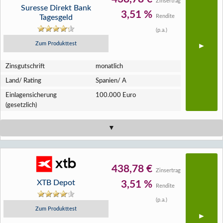
Zinsertrag
Suresse Direkt Bank
3,51 %
Tagesgeld
Rendite
(p.a.)
Zum Produkttest
Zins­gutschrift
monatlich
Land/ Rating
Spanien/ A
Einlagen­sicherung
100.000 Euro
(gesetzlich)
438,78 €
Zinsertrag
XTB Depot
3,51 %
Rendite
(p.a.)
Zum Produkttest