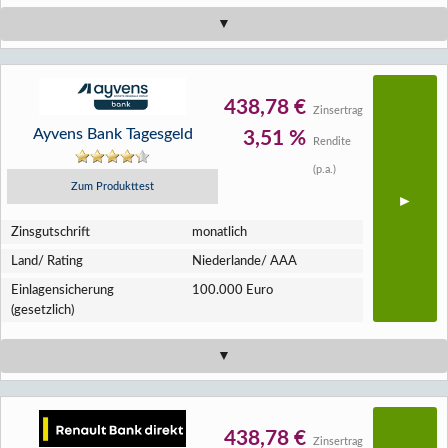
438,78 €
Zinsertrag
Ayvens Bank Tagesgeld
3,51 %
Rendite
(p.a.)
Zum Produkttest
Zins­gutschrift
monatlich
Land/ Rating
Niederlande/ AAA
Einlagen­sicherung
100.000 Euro
(gesetzlich)
438,78 €
Zinsertrag