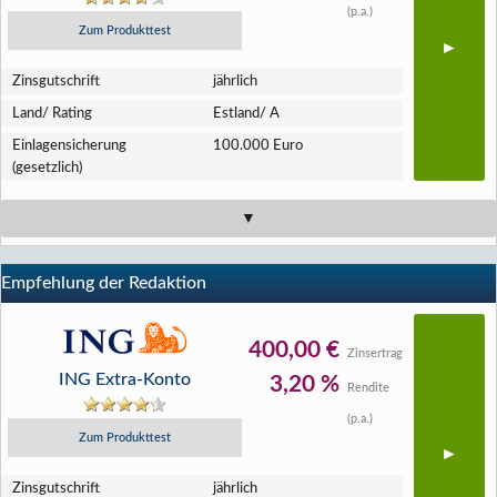
(p.a.)
Zum Produkttest
Zins­gutschrift
jährlich
Land/ Rating
Estland/ A
Einlagen­sicherung
100.000 Euro
(gesetzlich)
Empfehlung der Redaktion
400,00 €
Zinsertrag
ING Extra-Konto
3,20 %
Rendite
(p.a.)
Zum Produkttest
Zins­gutschrift
jährlich