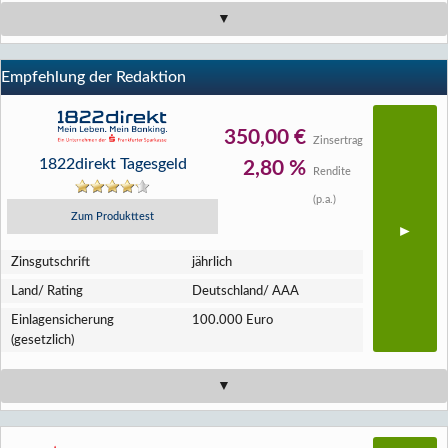
Empfehlung der Redaktion
350,00 €
Zinsertrag
1822direkt Tagesgeld
2,80 %
Rendite
(p.a.)
Zum Produkttest
Zins­gutschrift
jährlich
Land/ Rating
Deutschland/ AAA
Einlagen­sicherung
100.000 Euro
(gesetzlich)