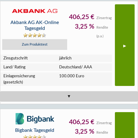
406,25 €
Zinsertrag
Akbank AG AK-Online
3,25 %
Tagesgeld
Rendite
(p.a.)
Zum Produkttest
Zins­gutschrift
jährlich
Land/ Rating
Deutschland/ AAA
Einlagen­sicherung
100.000 Euro
(gesetzlich)
406,25 €
Zinsertrag
Bigbank Tagesgeld
3,25 %
Rendite