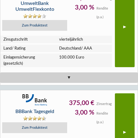
UmweltBank
3,00 %
UmweltFlexkonto
Rendite
(p.a.)
Zum Produkttest
Zins­gutschrift
vierteljährlich
Land/ Rating
Deutschland/ AAA
Einlagen­sicherung
100.000 Euro
(gesetzlich)
375,00 €
Zinsertrag
BBBank Tagesgeld
3,00 %
Rendite
(p.a.)
Zum Produkttest