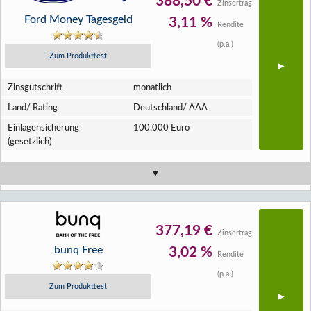
388,50 €
Zinsertrag
Ford Money Tagesgeld
3,11 %
Rendite
(p.a.)
Zum Produkttest
Zins­gutschrift
monatlich
Land/ Rating
Deutschland/ AAA
Einlagen­sicherung
100.000 Euro
(gesetzlich)
377,19 €
Zinsertrag
bunq Free
3,02 %
Rendite
(p.a.)
Zum Produkttest