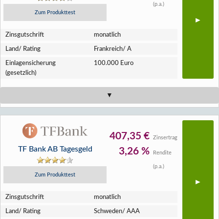
(p.a.)
Zum Produkttest
Zins­gutschrift
monatlich
Land/ Rating
Frankreich/ A
Einlagen­sicherung
100.000 Euro
(gesetzlich)
407,35 €
Zinsertrag
TF Bank AB Tagesgeld
3,26 %
Rendite
(p.a.)
Zum Produkttest
Zins­gutschrift
monatlich
Land/ Rating
Schweden/ AAA