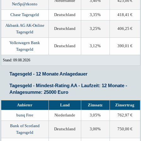
Niederlande
3,40%
425,00 €
NetSp@rkonto
Chase Tagesgeld
Deutschland
3,35%
418,41 €
Akbank AG AK-Online
Deutschland
3,25%
406,25 €
Tagesgeld
Volkswagen Bank
Deutschland
3,12%
390,01 €
Tagesgeld
Stand: 09.08.2026
Tagesgeld - 12 Monate Anlagedauer
Tagesgeld - Mindest-Rating AA - Laufzeit: 12 Monate -
Anlagesumme: 25000 Euro
Anbieter
Land
Zinssatz
Zinsertrag
bunq Free
Niederlande
3,05%
762,97 €
Bank of Scotland
Deutschland
3,00%
750,00 €
Tagesgeld