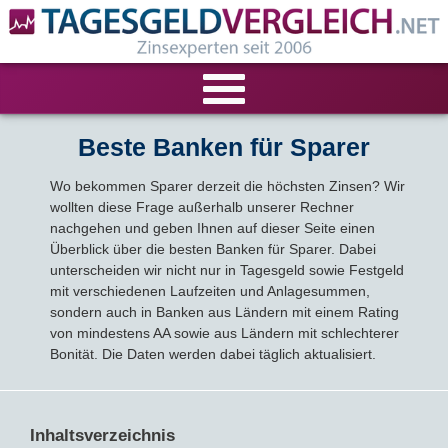
VERGLEICHE
Beste Banken für Sparer
Wo bekommen Sparer derzeit die höchsten Zinsen? Wir
Tagesgeld-Vergleich
RECHNER
wollten diese Frage außerhalb unserer Rechner
nachgehen und geben Ihnen auf dieser Seite einen
Festgeld-Vergleich
Tagesgeldrechner
LIVE-TESTS
Überblick über die besten Banken für Sparer. Dabei
unterscheiden wir nicht nur in Tagesgeld sowie Festgeld
Zinsvergleich
mit verschiedenen Laufzeiten und Anlagesummen,
Festgeldrechner
Tagesgeld-Test
FIRMENANGEBOTE
sondern auch in Banken aus Ländern mit einem Rating
von mindestens AA sowie aus Ländern mit schlechterer
Tagesgeld mit Zinsgarantie
Festgeld-Test
Firmentagesgeld
ANLAGEALTERNATIVEN
Bonität. Die Daten werden dabei täglich aktualisiert.
Nachhaltige Banken
Zinsbroker-Test
Firmenfestgeld
Geldmarkt-ETFs
RATGEBER
Inhaltsverzeichnis
Cash Management
Sparbuch
Ratgeber
VERÖFFENTLICHUNGEN