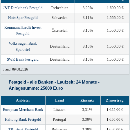
J&T Direktbank Festgeld
Tschechien
3,20%
1.600,00 €
HoistSpar Festgeld
Schweden
3,11%
1.555,00 €
Kommunalkredit Invest
Österreich
3,10%
1.550,00 €
Festgeld
Volkswagen Bank
Deutschland
3,10%
1.550,00 €
Sparbrief
SWK Bank Festgeld
Deutschland
3,10%
1.550,00 €
Stand: 09.08.2026
Festgeld - alle Banken - Laufzeit: 24 Monate -
Anlagesumme: 25000 Euro
Anbieter
Land
Zinssatz
Zinsertrag
European Merchant Bank
Litauen
3,31%
1.655,00 €
Haitong Bank Festgeld
Portugal
3,30%
1.650,00 €
TBI Bank Festgeld
Bulgarien
3,30%
1.650,00 €