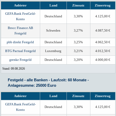
Anbieter
Land
Zinssatz
Zinsertrag
GEFA Bank FestGeld-
Deutschland
3,30%
4.125,00 €
Konto
Brocc Finance AB
Schweden
3,27%
4.087,50 €
Festgeld
pbb direkt Festgeld
Deutschland
3,25%
4.062,50 €
BTG Pactual Festgeld
Luxemburg
3,21%
4.012,50 €
grenke Festgeld
Deutschland
3,20%
4.000,00 €
Stand: 09.08.2026
Festgeld - alle Banken - Laufzeit: 60 Monate -
Anlagesumme: 25000 Euro
Anbieter
Land
Zinssatz
Zinsertrag
GEFA Bank FestGeld-
Deutschland
3,30%
4.125,00 €
Konto