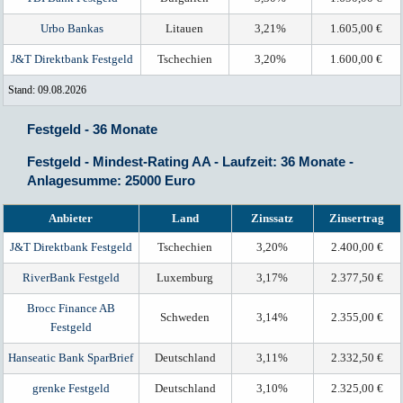
Urbo Bankas
Litauen
3,21%
1.605,00 €
J&T Direktbank Festgeld
Tschechien
3,20%
1.600,00 €
Stand: 09.08.2026
Festgeld - 36 Monate
Festgeld - Mindest-Rating AA - Laufzeit: 36 Monate -
Anlagesumme: 25000 Euro
Anbieter
Land
Zinssatz
Zinsertrag
J&T Direktbank Festgeld
Tschechien
3,20%
2.400,00 €
RiverBank Festgeld
Luxemburg
3,17%
2.377,50 €
Brocc Finance AB
Schweden
3,14%
2.355,00 €
Festgeld
Hanseatic Bank SparBrief
Deutschland
3,11%
2.332,50 €
grenke Festgeld
Deutschland
3,10%
2.325,00 €