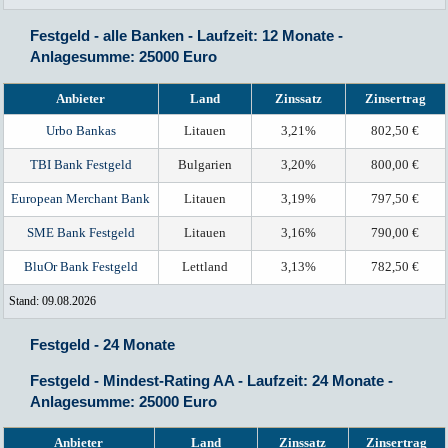
Festgeld - alle Banken - Laufzeit: 12 Monate -
Anlagesumme: 25000 Euro
Anbieter
Land
Zinssatz
Zinsertrag
Urbo Bankas
Litauen
3,21%
802,50 €
TBI Bank Festgeld
Bulgarien
3,20%
800,00 €
European Merchant Bank
Litauen
3,19%
797,50 €
SME Bank Festgeld
Litauen
3,16%
790,00 €
BluOr Bank Festgeld
Lettland
3,13%
782,50 €
Stand: 09.08.2026
Festgeld - 24 Monate
Festgeld - Mindest-Rating AA - Laufzeit: 24 Monate -
Anlagesumme: 25000 Euro
Anbieter
Land
Zinssatz
Zinsertrag