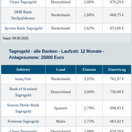
Chase Tagesgeld
Deutschland
2,68%
670,29 €
DHB Bank
Niederlande
2,68%
668,75 €
NetSp@rkonto
Ayvens Bank Tagesgeld
Niederlande
2,62%
653,96 €
Stand: 09.08.2026
Tagesgeld - alle Banken - Laufzeit: 12 Monate -
Anlagesumme: 25000 Euro
Anbieter
Land
Zinssatz
Zinsertrag
bunq Free
Niederlande
3,05%
762,97 €
Bank of Scotland
Deutschland
3,00%
750,00 €
Tagesgeld
Suresse Direkt Bank
Spanien
2,79%
698,05 €
Tagesgeld
Ferratum Tagesgeld
Malta
2,73%
683,42 €
Chase Tagesgeld
Deutschland
2,68%
670,29 €