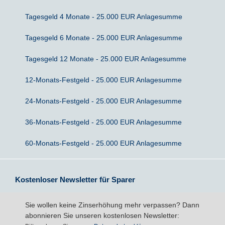
Tagesgeld 4 Monate - 25.000 EUR Anlagesumme
Sparbriefe
Downloads
Veröffentlichungen
ALLGEMEINES
Tagesgeld 6 Monate - 25.000 EUR Anlagesumme
Kombigeld
Lexikon
Zinsradar
Impressum
Tagesgeld 12 Monate - 25.000 EUR Anlagesumme
Sparplan
Statistiken
Über uns
12-Monats-Festgeld - 25.000 EUR Anlagesumme
Broker mit Zinsen
Datenschutz
24-Monats-Festgeld - 25.000 EUR Anlagesumme
36-Monats-Festgeld - 25.000 EUR Anlagesumme
Robo-Advisor
Newsletter
60-Monats-Festgeld - 25.000 EUR Anlagesumme
Depotwechsel
Fremdwährungskonto
Kostenloser Newsletter für Sparer
Crowdinvesting
Sie wollen keine Zinserhöhung mehr verpassen? Dann
abonnieren Sie unseren kostenlosen Newsletter:
P2P-Kredite