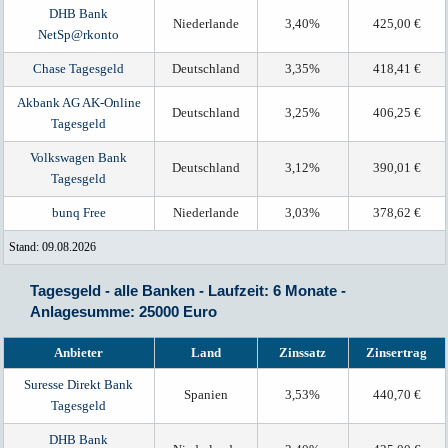
DHB Bank
Niederlande
3,40%
425,00 €
NetSp@rkonto
Chase Tagesgeld
Deutschland
3,35%
418,41 €
Akbank AG AK-Online
Deutschland
3,25%
406,25 €
Tagesgeld
Volkswagen Bank
Deutschland
3,12%
390,01 €
Tagesgeld
bunq Free
Niederlande
3,03%
378,62 €
Stand: 09.08.2026
Tagesgeld - alle Banken - Laufzeit: 6 Monate -
Anlagesumme: 25000 Euro
Anbieter
Land
Zinssatz
Zinsertrag
Suresse Direkt Bank
Spanien
3,53%
440,70 €
Tagesgeld
DHB Bank