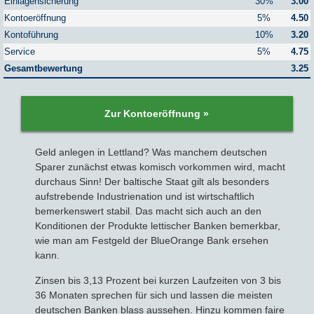
Einlagensicherung
30%
3.00
Kontoeröffnung
5%
4.50
Sparbriefe
Downloads
Veröffentlichungen
ALLGEMEINES
Kontoführung
10%
3.20
Service
5%
4.75
Kombigeld
Lexikon
Gesamtbewertung
Zinsradar
3.25
Impressum
Sparplan
Statistiken
Über uns
Zur Kontoeröffnung »
Broker mit Zinsen
Datenschutz
Geld anlegen in Lettland? Was manchem deutschen
Sparer zunächst etwas komisch vorkommen wird, macht
Robo-Advisor
Newsletter
durchaus Sinn! Der baltische Staat gilt als besonders
aufstrebende Industrienation und ist wirtschaftlich
Depotwechsel
bemerkenswert stabil. Das macht sich auch an den
Konditionen der Produkte lettischer Banken bemerkbar,
wie man am Festgeld der BlueOrange Bank ersehen
Fremdwährungskonto
kann.
Crowdinvesting
Zinsen bis 3,13 Prozent bei kurzen Laufzeiten von 3 bis
36 Monaten sprechen für sich und lassen die meisten
deutschen Banken blass aussehen. Hinzu kommen faire
P2P-Kredite