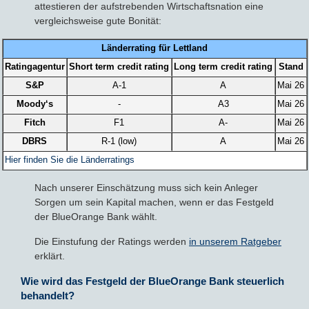
attestieren der aufstrebenden Wirtschaftsnation eine
vergleichsweise gute Bonität:
Länderrating für Lettland
Ratingagentur
Short term credit rating
Long term credit rating
Stand
S&P
A-1
A
Mai 26
Moody‘s
-
A3
Mai 26
Fitch
F1
A-
Mai 26
DBRS
R-1 (low)
A
Mai 26
Hier finden Sie die Länderratings
Nach unserer Einschätzung muss sich kein Anleger
Sorgen um sein Kapital machen, wenn er das Festgeld
der BlueOrange Bank wählt.
Die Einstufung der Ratings werden
in unserem Ratgeber
erklärt.
Wie wird das Festgeld der BlueOrange Bank steuerlich
behandelt?