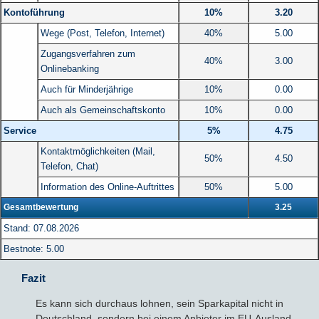
Kontoführung
10%
3.20
Wege (Post, Telefon, Internet)
40%
5.00
Zugangsverfahren zum
40%
3.00
Onlinebanking
Auch für Minderjährige
10%
0.00
Auch als Gemeinschaftskonto
10%
0.00
Service
5%
4.75
Kontaktmöglichkeiten (Mail,
50%
4.50
Telefon, Chat)
Information des Online-Auftrittes
50%
5.00
Gesamtbewertung
3.25
Stand: 07.08.2026
Bestnote: 5.00
Fazit
Es kann sich durchaus lohnen, sein Sparkapital nicht in
Deutschland, sondern bei einem Anbieter im EU-Ausland