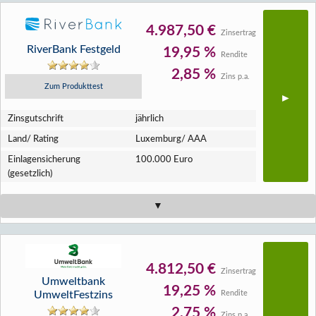
4.987,50 €
Zinsertrag
RiverBank Festgeld
19,95 %
Rendite
2,85 %
Zins p.a.
Zum Produkttest
Zins­gutschrift
jährlich
Land/ Rating
Luxemburg/ AAA
Einlagen­sicherung
100.000 Euro
(gesetzlich)
4.812,50 €
Zinsertrag
Umweltbank
19,25 %
UmweltFestzins
Rendite
2,75 %
Zins p.a.