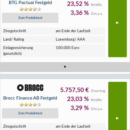
BTG Pactual Festgeld
23,52 %
Rendite
3,36 %
Zins p.a.
Zum Produkttest
Zins­gutschrift
am Ende der Laufzeit
Land/ Rating
Luxemburg/ AAA
Einlagen­sicherung
100.000 Euro
(gesetzlich)
5.757,50 €
Zinsertrag
Brocc Finance AB Festgeld
23,03 %
Rendite
3,29 %
Zins p.a.
Zum Produkttest
Zins­gutschrift
am Ende der Laufzeit