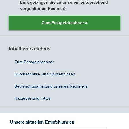
Link gelangen Sie zu unserem entsprechend
vorgefilterten Rechner:
Sparbriefe
Downloads
Veröffentlichungen
ALLGEMEINES
Zum Festgeldrechner »
Kombigeld
Lexikon
Zinsradar
Impressum
Sparplan
Statistiken
Über uns
Inhaltsverzeichnis
Broker mit Zinsen
Datenschutz
Zum Festgeldrechner
Robo-Advisor
Newsletter
Durchschnitts- und Spitzenzinsen
Depotwechsel
Bedienungsanleitung unseres Rechners
Ratgeber und FAQs
Fremdwährungskonto
Crowdinvesting
Unsere aktuellen Empfehlungen
P2P-Kredite