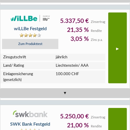
5.337,50 €
Zinsertrag
wiLLBe Festgeld
21,35 %
Rendite
3,05 %
Zins p.a.
Zum Produkttest
Zins­gutschrift
jährlich
Land/ Rating
Liechtenstein/ AAA
Einlagen­sicherung
100.000 CHF
(gesetzlich)
5.250,00 €
Zinsertrag
SWK Bank Festgeld
21,00 %
Rendite