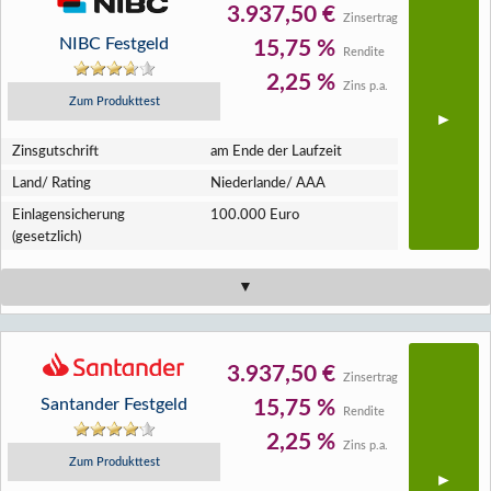
3.937,50 €
Zinsertrag
NIBC Festgeld
15,75 %
Rendite
2,25 %
Zins p.a.
Zum Produkttest
Zins­gutschrift
am Ende der Laufzeit
Land/ Rating
Niederlande/ AAA
Einlagen­sicherung
100.000 Euro
(gesetzlich)
3.937,50 €
Zinsertrag
Santander Festgeld
15,75 %
Rendite
2,25 %
Zins p.a.
Zum Produkttest