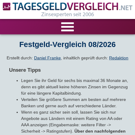
VERGLEICHE
Festgeld-Vergleich 08/2026
Tagesgeld-Vergleich
RECHNER
Erstellt durch:
Daniel Franke
, inhaltlich geprüft durch:
Redaktion
Unsere Tipps
Festgeld-Vergleich
Tagesgeldrechner
LIVE-TESTS
Legen Sie ihr Geld für sechs bis maximal 36 Monate an,
denn es gibt aktuell keine höheren Zinsen im Gegenzug
Zinsvergleich
Festgeldrechner
Tagesgeld-Test
FIRMENANGEBOTE
für eine längere Kapitalbindung.
Verteilen Sie größere Summen am besten auf mehrere
Tagesgeld mit Zinsgarantie
Festgeld-Test
Firmentagesgeld
ANLAGEALTERNATIVEN
Banken und gerne auch auf verschiedene Länder.
Wenn es ganz sicher sein soll, lassen Sie sich nur
Nachhaltige Banken
Zinsbroker-Test
Angebote aus Ländern mit einem Rating von AA oder
Firmenfestgeld
Geldmarkt-ETFs
RATGEBER
AAA anzeigen (Eingabemaske: weitere Filter ->
Sicherheit -> Ratingstufen).
Über den nachfolgenden
Cash Management
Sparbuch
Ratgeber
VERÖFFENTLICHUNGEN