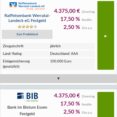
4.375,00 €
Zinsertrag
Raiffeisenbank Werratal-
17,50 %
Landeck eG Festgeld
Rendite
2,50 %
Zins p.a.
Zum Produkttest
Zins­gutschrift
jährlich
Land/ Rating
Deutschland/ AAA
Einlagen­sicherung
100.000 Euro
(gesetzlich)
4.375,00 €
Zinsertrag
17,50 %
Rendite
Bank im Bistum Essen
2,50 %
Zins p.a.
Festgeld