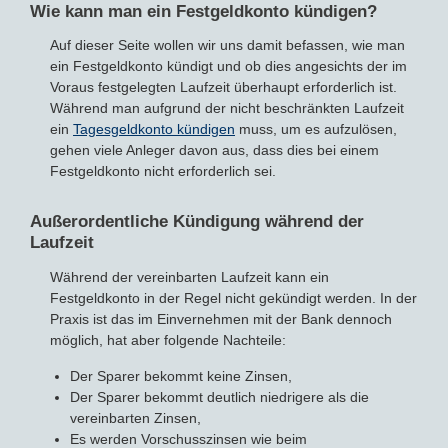
Wie kann man ein Festgeldkonto kündigen?
Auf dieser Seite wollen wir uns damit befassen, wie man
Sparbriefe
Downloads
Veröffentlichungen
ALLGEMEINES
ein Festgeldkonto kündigt und ob dies angesichts der im
Voraus festgelegten Laufzeit überhaupt erforderlich ist.
Kombigeld
Lexikon
Zinsradar
Impressum
Während man aufgrund der nicht beschränkten Laufzeit
ein
Tagesgeldkonto kündigen
muss, um es aufzulösen,
Sparplan
Statistiken
Über uns
gehen viele Anleger davon aus, dass dies bei einem
Festgeldkonto nicht erforderlich sei.
Broker mit Zinsen
Datenschutz
Außerordentliche Kündigung während der
Laufzeit
Robo-Advisor
Newsletter
Während der vereinbarten Laufzeit kann ein
Depotwechsel
Festgeldkonto in der Regel nicht gekündigt werden. In der
Praxis ist das im Einvernehmen mit der Bank dennoch
möglich, hat aber folgende Nachteile:
Fremdwährungskonto
Der Sparer bekommt keine Zinsen,
Crowdinvesting
Der Sparer bekommt deutlich niedrigere als die
vereinbarten Zinsen,
Es werden Vorschusszinsen wie beim
P2P-Kredite