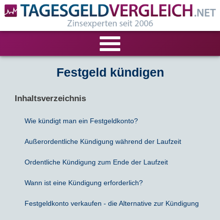
VERGLEICHE
Festgeld kündigen
Tagesgeld-Vergleich
RECHNER
Inhaltsverzeichnis
Festgeld-Vergleich
Tagesgeldrechner
LIVE-TESTS
Wie kündigt man ein Festgeldkonto?
Außerordentliche Kündigung während der Laufzeit
Zinsvergleich
Festgeldrechner
Tagesgeld-Test
FIRMENANGEBOTE
Ordentliche Kündigung zum Ende der Laufzeit
Tagesgeld mit Zinsgarantie
Festgeld-Test
Firmentagesgeld
ANLAGEALTERNATIVEN
Wann ist eine Kündigung erforderlich?
Nachhaltige Banken
Zinsbroker-Test
Firmenfestgeld
Geldmarkt-ETFs
RATGEBER
Festgeldkonto verkaufen - die Alternative zur Kündigung
Cash Management
Sparbuch
Ratgeber
VERÖFFENTLICHUNGEN