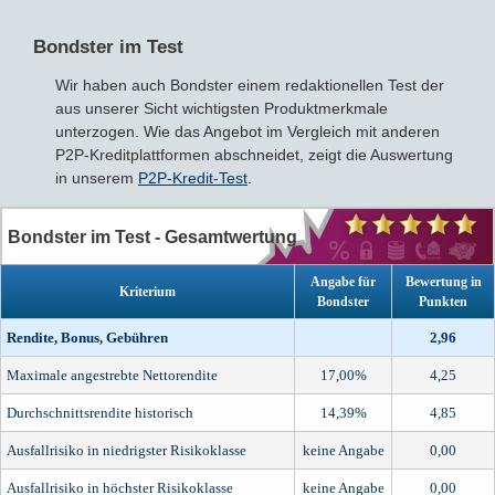
Bondster im Test
Wir haben auch Bondster einem redaktionellen Test der
aus unserer Sicht wichtigsten Produktmerkmale
unterzogen. Wie das Angebot im Vergleich mit anderen
P2P-Kreditplattformen abschneidet, zeigt die Auswertung
in unserem
P2P-Kredit-Test
.
Bondster im Test - Gesamtwertung
Angabe für
Bewertung in
Kriterium
Bondster
Punkten
Rendite, Bonus, Gebühren
2,96
Maximale angestrebte Nettorendite
17,00%
4,25
Durchschnittsrendite historisch
14,39%
4,85
Ausfallrisiko in niedrigster Risikoklasse
keine Angabe
0,00
Ausfallrisiko in höchster Risikoklasse
keine Angabe
0,00