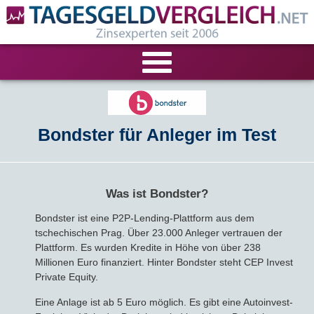
VERGLEICHE
Bondster für Anleger im Test
Tagesgeld-Vergleich
RECHNER
Festgeld-Vergleich
Tagesgeldrechner
LIVE-TESTS
Was ist Bondster?
Zinsvergleich
Festgeldrechner
Tagesgeld-Test
FIRMENANGEBOTE
Bondster ist eine P2P-Lending-Plattform aus dem
tschechischen Prag. Über 23.000 Anleger vertrauen der
Tagesgeld mit Zinsgarantie
Festgeld-Test
Firmentagesgeld
ANLAGEALTERNATIVEN
Plattform. Es wurden Kredite in Höhe von über 238
Millionen Euro finanziert. Hinter Bondster steht CEP Invest
Nachhaltige Banken
Zinsbroker-Test
Firmenfestgeld
Geldmarkt-ETFs
Private Equity.
RATGEBER
Eine Anlage ist ab 5 Euro möglich. Es gibt eine Autoinvest-
Cash Management
Sparbuch
Ratgeber
VERÖFFENTLICHUNGEN