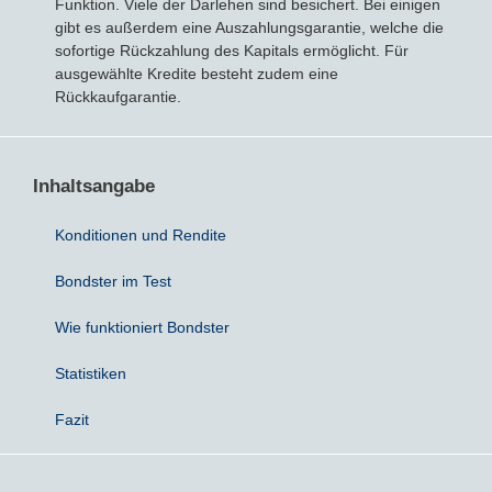
Funktion. Viele der Darlehen sind besichert. Bei einigen
gibt es außerdem eine Auszahlungsgarantie, welche die
sofortige Rückzahlung des Kapitals ermöglicht. Für
Sparbriefe
Downloads
Veröffentlichungen
ALLGEMEINES
ausgewählte Kredite besteht zudem eine
Rückkaufgarantie.
Kombigeld
Lexikon
Zinsradar
Impressum
Sparplan
Statistiken
Über uns
Inhaltsangabe
Broker mit Zinsen
Datenschutz
Konditionen und Rendite
Robo-Advisor
Newsletter
Bondster im Test
Depotwechsel
Wie funktioniert Bondster
Statistiken
Fremdwährungskonto
Fazit
Crowdinvesting
P2P-Kredite