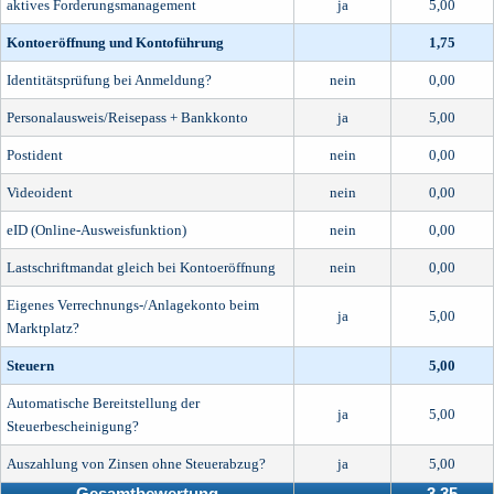
aktives Forderungsmanagement
ja
5,00
Kontoeröffnung und Kontoführung
1,75
Identitätsprüfung bei Anmeldung?
nein
0,00
Personalausweis/Reisepass + Bankkonto
ja
5,00
Postident
nein
0,00
Videoident
nein
0,00
eID (Online-Ausweisfunktion)
nein
0,00
Lastschriftmandat gleich bei Kontoeröffnung
nein
0,00
Eigenes Verrechnungs-/Anlagekonto beim
ja
5,00
Marktplatz?
Steuern
5,00
Automatische Bereitstellung der
ja
5,00
Steuerbescheinigung?
Auszahlung von Zinsen ohne Steuerabzug?
ja
5,00