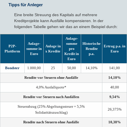
Tipps für Anleger
Eine breite Streuung des Kapitals auf mehrere
Kreditprojekte kann Ausfälle kompensieren. In der
folgenden Tabelle gehen wir das an einem Beispiel durch:
Anlage­
Anlage­
summe
Historische
P2P-
Anlage in
Ertrag p.a. in
summe in
pro
Rendite
Plattform
x Kredite
Euro
Euro
Kredit in
p.a.
Euro
Bondster
1.000,00
25
50,00
14,10%
141,00
Rendite vor Steuern ohne Ausfälle
14,10%
4,0% Ausfallquote*
40,00
Rendite vor Steuern nach Ausfällen
9,54%
Steuerabzug (25% Abgeltungssteuer + 5,5%
26,375%
Solidaritätszuschlag)
Rendite nach Steuern ohne Ausfälle
10,38%