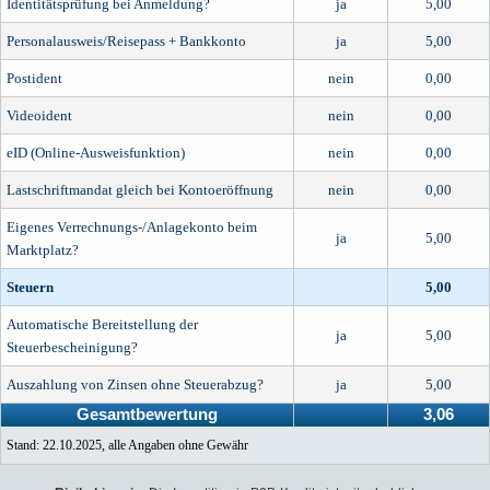
Identitätsprüfung bei Anmeldung?
ja
5,00
Personalausweis/Reisepass + Bankkonto
ja
5,00
Postident
nein
0,00
Videoident
nein
0,00
eID (Online-Ausweisfunktion)
nein
0,00
Lastschriftmandat gleich bei Kontoeröffnung
nein
0,00
Eigenes Verrechnungs-/Anlagekonto beim
ja
5,00
Marktplatz?
Steuern
5,00
Automatische Bereitstellung der
ja
5,00
Steuerbescheinigung?
Auszahlung von Zinsen ohne Steuerabzug?
ja
5,00
Gesamtbewertung
3,06
Stand: 22.10.2025, alle Angaben ohne Gewähr