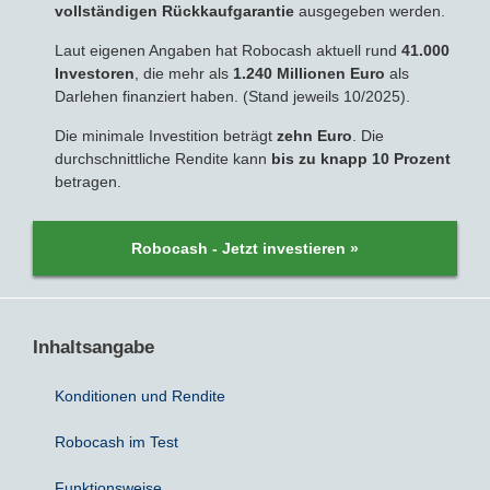
vollständigen Rückkaufgarantie
ausgegeben werden.
Laut eigenen Angaben hat Robocash aktuell rund
41.000
Sparbriefe
Downloads
Veröffentlichungen
ALLGEMEINES
Investoren
, die mehr als
1.240 Millionen Euro
als
Darlehen finanziert haben. (Stand jeweils 10/2025).
Kombigeld
Lexikon
Zinsradar
Impressum
Die minimale Investition beträgt
zehn Euro
. Die
durchschnittliche Rendite kann
bis zu knapp 10 Prozent
Sparplan
Statistiken
Über uns
betragen.
Broker mit Zinsen
Datenschutz
Robocash - Jetzt investieren »
Robo-Advisor
Newsletter
Depotwechsel
Inhaltsangabe
Fremdwährungskonto
Konditionen und Rendite
Crowdinvesting
Robocash im Test
P2P-Kredite
Funktionsweise