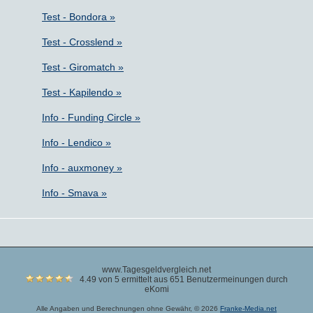
Test - Bondora »
Test - Crosslend »
Test - Giromatch »
Test - Kapilendo »
Info - Funding Circle »
Info - Lendico »
Info - auxmoney »
Info - Smava »
www.Tagesgeldvergleich.net
4.49 von 5 ermittelt aus 651 Benutzermeinungen durch
eKomi
Alle Angaben und Berechnungen ohne Gewähr, © 2026
Franke-Media.net