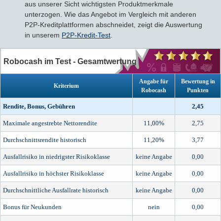
aus unserer Sicht wichtigsten Produktmerkmale
unterzogen. Wie das Angebot im Vergleich mit anderen
P2P-Kreditplattformen abschneidet, zeigt die Auswertung
in unserem
P2P-Kredit-Test
.
Robocash im Test - Gesamtwertung
Angabe für
Bewertung in
Kriterium
Robocash
Punkten
Rendite, Bonus, Gebühren
2,45
Maximale angestrebte Nettorendite
11,00%
2,75
Durchschnittsrendite historisch
11,20%
3,77
Ausfallrisiko in niedrigster Risikoklasse
keine Angabe
0,00
Ausfallrisiko in höchster Risikoklasse
keine Angabe
0,00
Durchschnittliche Ausfallrate historisch
keine Angabe
0,00
Bonus für Neukunden
nein
0,00