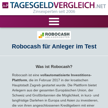
VERGLEICHE
Robocash für Anleger im Test
Tagesgeld-Vergleich
RECHNER
Festgeld-Vergleich
Tagesgeldrechner
LIVE-TESTS
Was ist Robocash?
Zinsvergleich
Festgeldrechner
Tagesgeld-Test
FIRMENANGEBOTE
Robocash ist eine
vollautomatisierte Investitions-
Plattform
, die im Februar 2017 in der kroatischen
Tagesgeld mit Zinsgarantie
Festgeld-Test
Firmentagesgeld
ANLAGEALTERNATIVEN
Hauptstadt Zagreb gestartet wurde. Die Plattform bietet
Anlegern aus der gesamten Europäischen Union, der
Nachhaltige Banken
Zinsbroker-Test
Firmenfestgeld
Geldmarkt-ETFs
Schweiz und Großbritannien die Möglichkeit, in kurz- und
RATGEBER
langfristige Darlehen in Europa und Asien zu investieren,
die von ihren angeschlossenen Kreditgebern mit einer
Cash Management
Sparbuch
Ratgeber
VERÖFFENTLICHUNGEN