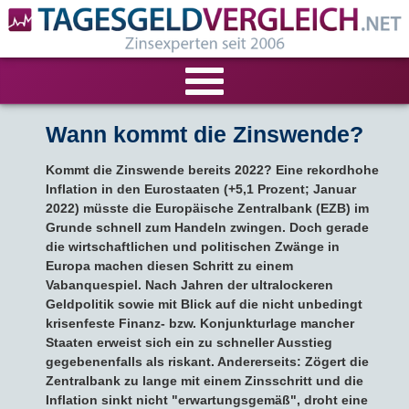
VERGLEICHE
Wann kommt die Zinswende?
Kommt die Zinswende bereits 2022? Eine rekordhohe
Tagesgeld-Vergleich
RECHNER
Inflation in den Eurostaaten (+5,1 Prozent; Januar
2022) müsste die Europäische Zentralbank (EZB) im
Festgeld-Vergleich
Tagesgeldrechner
LIVE-TESTS
Grunde schnell zum Handeln zwingen. Doch gerade
die wirtschaftlichen und politischen Zwänge in
Zinsvergleich
Europa machen diesen Schritt zu einem
Festgeldrechner
Tagesgeld-Test
FIRMENANGEBOTE
Vabanquespiel. Nach Jahren der ultralockeren
Geldpolitik sowie mit Blick auf die nicht unbedingt
Tagesgeld mit Zinsgarantie
Festgeld-Test
Firmentagesgeld
ANLAGEALTERNATIVEN
krisenfeste Finanz- bzw. Konjunkturlage mancher
Staaten erweist sich ein zu schneller Ausstieg
Nachhaltige Banken
Zinsbroker-Test
Firmenfestgeld
Geldmarkt-ETFs
RATGEBER
gegebenenfalls als riskant. Andererseits: Zögert die
Zentralbank zu lange mit einem Zinsschritt und die
Inflation sinkt nicht "erwartungsgemäß", droht eine
Cash Management
Sparbuch
Ratgeber
VERÖFFENTLICHUNGEN