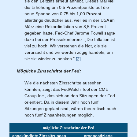
sie den Leitzins erneut anhebt. Dieses Mal viel
die Erhöhung um 0,5 Prozentpunkte auf die
neue Spanne von 0,75 bis 1,00 Prozent
allerdings deutlicher aus, weil es in der USA im
März eine Rekordinflation von 8,5 Prozent
gegeben hatte. Fed-Chef Jerome Powell sagte
dazu bei der Pressekonferenz: „Die Inflation ist
viel zu hoch. Wir verstehen die Not, die sie
verursacht und wir werden zügig handeln, um
sie sie wieder zu senken."
[2]
Mögliche Zinsschritte der Fed:
Wie die nächsten Zinsschritte aussehen
könnten, zeigt das FedWatch Tool der CME
Group Inc., das sich an den Sitzungen der Fed
orientiert. Da in diesem Jahr noch fünf
Sitzungen geplant sind, wären theoretisch auch
noch fünf Zinsanhebungen möglich.
mögliche Zinsschritte der Fed
angekündigte Zins­sitzungen
prognos­tizierte