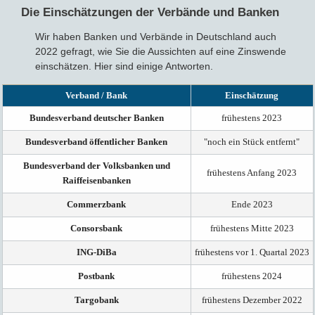
Die Einschätzungen der Verbände und Banken
Wir haben Banken und Verbände in Deutschland auch
2022 gefragt, wie Sie die Aussichten auf eine Zinswende
einschätzen. Hier sind einige Antworten.
Verband / Bank
Einschätzung
Bundesverband deutscher Banken
frühestens 2023
Bundesverband öffentlicher Banken
"noch ein Stück entfernt"
Bundesverband der Volksbanken und
frühestens Anfang 2023
Raiffeisenbanken
Commerzbank
Ende 2023
Consorsbank
frühestens Mitte 2023
ING-DiBa
frühestens vor 1. Quartal 2023
Postbank
frühestens 2024
Targobank
frühestens Dezember 2022