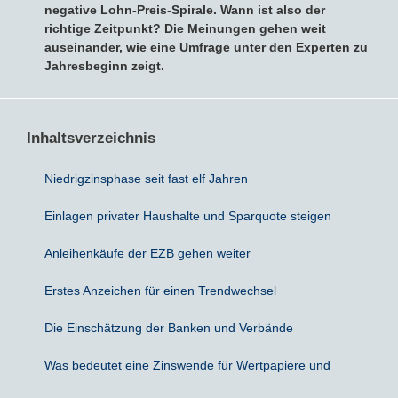
negative Lohn-Preis-Spirale. Wann ist also der
richtige Zeitpunkt? Die Meinungen gehen weit
Sparbriefe
Downloads
Veröffentlichungen
ALLGEMEINES
auseinander, wie eine Umfrage unter den Experten zu
Jahresbeginn zeigt.
Kombigeld
Lexikon
Zinsradar
Impressum
Sparplan
Statistiken
Über uns
Inhaltsverzeichnis
Broker mit Zinsen
Datenschutz
Niedrigzinsphase seit fast elf Jahren
Einlagen privater Haushalte und Sparquote steigen
Robo-Advisor
Newsletter
Anleihenkäufe der EZB gehen weiter
Depotwechsel
Erstes Anzeichen für einen Trendwechsel
Fremdwährungskonto
Die Einschätzung der Banken und Verbände
Crowdinvesting
Was bedeutet eine Zinswende für Wertpapiere und
P2P-Kredite