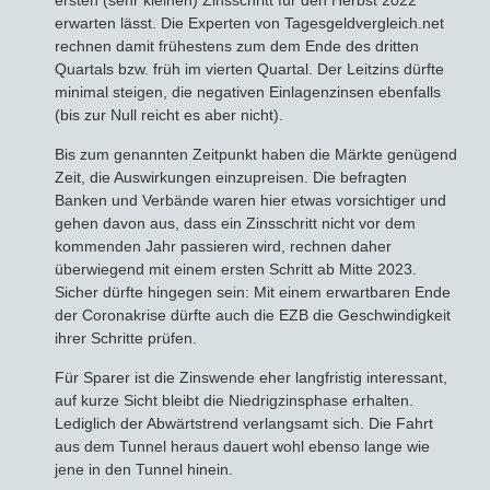
ersten (sehr kleinen) Zinsschritt für den Herbst 2022
erwarten lässt. Die Experten von Tagesgeldvergleich.net
rechnen damit frühestens zum dem Ende des dritten
Quartals bzw. früh im vierten Quartal. Der Leitzins dürfte
minimal steigen, die negativen Einlagenzinsen ebenfalls
(bis zur Null reicht es aber nicht).
Bis zum genannten Zeitpunkt haben die Märkte genügend
Zeit, die Auswirkungen einzupreisen. Die befragten
Banken und Verbände waren hier etwas vorsichtiger und
gehen davon aus, dass ein Zinsschritt nicht vor dem
kommenden Jahr passieren wird, rechnen daher
überwiegend mit einem ersten Schritt ab Mitte 2023.
Sicher dürfte hingegen sein: Mit einem erwartbaren Ende
der Coronakrise dürfte auch die EZB die Geschwindigkeit
ihrer Schritte prüfen.
Für Sparer ist die Zinswende eher langfristig interessant,
auf kurze Sicht bleibt die Niedrigzinsphase erhalten.
Lediglich der Abwärtstrend verlangsamt sich. Die Fahrt
aus dem Tunnel heraus dauert wohl ebenso lange wie
jene in den Tunnel hinein.