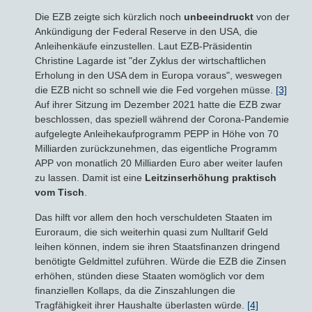
Die EZB zeigte sich kürzlich noch
unbeeindruckt
von der
Ankündigung der Federal Reserve in den USA, die
Anleihenkäufe einzustellen. Laut EZB-Präsidentin
Christine Lagarde ist "der Zyklus der wirtschaftlichen
Erholung in den USA dem in Europa voraus", weswegen
die EZB nicht so schnell wie die Fed vorgehen müsse.
[3]
Auf ihrer Sitzung im Dezember 2021 hatte die EZB zwar
beschlossen, das speziell während der Corona-Pandemie
aufgelegte Anleihekaufprogramm PEPP in Höhe von 70
Milliarden zurückzunehmen, das eigentliche Programm
APP von monatlich 20 Milliarden Euro aber weiter laufen
zu lassen. Damit ist eine
Leitzinserhöhung praktisch
vom Tisch
.
Das hilft vor allem den hoch verschuldeten Staaten im
Euroraum, die sich weiterhin quasi zum Nulltarif Geld
leihen können, indem sie ihren Staatsfinanzen dringend
benötigte Geldmittel zuführen. Würde die EZB die Zinsen
erhöhen, stünden diese Staaten womöglich vor dem
finanziellen Kollaps, da die Zinszahlungen die
Tragfähigkeit ihrer Haushalte überlasten würde.
[4]