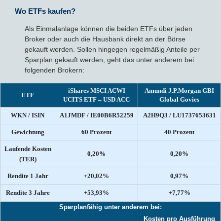
Wo ETFs kaufen?
Als Einmalanlage können die beiden ETFs über jeden
Broker oder auch die Hausbank direkt an der Börse
gekauft werden. Sollen hingegen regelmäßig Anteile per
Sparplan gekauft werden, geht das unter anderem bei
folgenden Brokern:
iShares MSCI ACWI
Amundi J.P.Morgan GBI
ETF
UCITS ETF – USD ACC
Global Govies
WKN / ISIN
A1JMDF / IE00B6R52259
A2H9Q3 / LU1737653631
Gewichtung
60 Prozent
40 Prozent
Laufende Kosten
0,20%
0,20%
(TER)
Rendite 1 Jahr
+20,02%
0,97%
Rendite 3 Jahre
+53,93%
+7,77%
Sparplanfähig unter anderem bei:
Kosten pro Ausführung