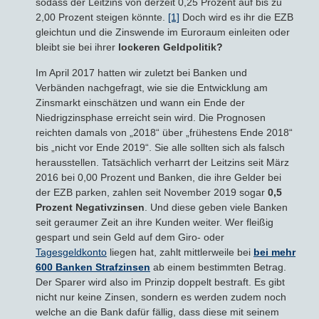
sodass der Leitzins von derzeit 0,25 Prozent auf bis zu
2,00 Prozent steigen könnte.
[1]
Doch wird es ihr die EZB
gleichtun und die Zinswende im Euroraum einleiten oder
bleibt sie bei ihrer
lockeren Geldpolitik?
Im April 2017 hatten wir zuletzt bei Banken und
Verbänden nachgefragt, wie sie die Entwicklung am
Zinsmarkt einschätzen und wann ein Ende der
Niedrigzinsphase erreicht sein wird. Die Prognosen
reichten damals von „2018“ über „frühestens Ende 2018“
bis „nicht vor Ende 2019“. Sie alle sollten sich als falsch
herausstellen. Tatsächlich verharrt der Leitzins seit März
2016 bei 0,00 Prozent und Banken, die ihre Gelder bei
der EZB parken, zahlen seit November 2019 sogar
0,5
Prozent Negativzinsen
. Und diese geben viele Banken
seit geraumer Zeit an ihre Kunden weiter. Wer fleißig
gespart und sein Geld auf dem Giro- oder
Tagesgeldkonto
liegen hat, zahlt mittlerweile bei
bei mehr
600 Banken Strafzinsen
ab einem bestimmten Betrag.
Der Sparer wird also im Prinzip doppelt bestraft. Es gibt
nicht nur keine Zinsen, sondern es werden zudem noch
welche an die Bank dafür fällig, dass diese mit seinem