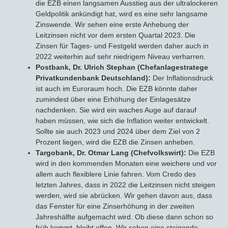
die EZB einen langsamen Ausstieg aus der ultralockeren
Geldpolitik ankündigt hat, wird es eine sehr langsame
Zinswende. Wir sehen eine erste Anhebung der
Leitzinsen nicht vor dem ersten Quartal 2023. Die
Zinsen für Tages- und Festgeld werden daher auch in
2022 weiterhin auf sehr niedrigem Niveau verharren.
Postbank, Dr. Ulrich Stephan (Chefanlagestratege
Privatkundenbank Deutschland):
Der Inflationsdruck
ist auch im Euroraum hoch. Die EZB könnte daher
zumindest über eine Erhöhung der Einlagesätze
nachdenken. Sie wird ein waches Auge auf darauf
haben müssen, wie sich die Inflation weiter entwickelt.
Sollte sie auch 2023 und 2024 über dem Ziel von 2
Prozent liegen, wird die EZB die Zinsen anheben.
Targobank, Dr. Otmar Lang (Chefvolkswirt):
Die EZB
wird in den kommenden Monaten eine weichere und vor
allem auch flexiblere Linie fahren. Vom Credo des
letzten Jahres, dass in 2022 die Leitzinsen nicht steigen
werden, wird sie abrücken. Wir gehen davon aus, dass
das Fenster für eine Zinserhöhung in der zweiten
Jahreshälfte aufgemacht wird. Ob diese dann schon so
früh kommt, bleibt offen. Wir sehen eine steigende