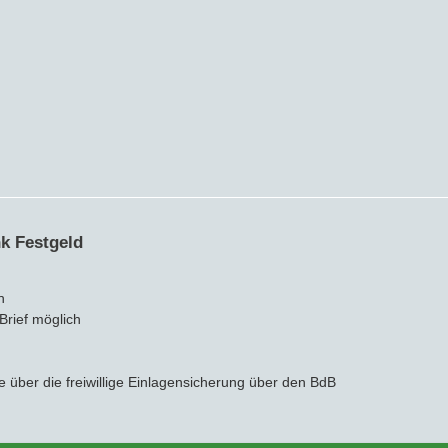
nk Festgeld
n
 Brief möglich
e über die freiwillige Einlagensicherung über den BdB