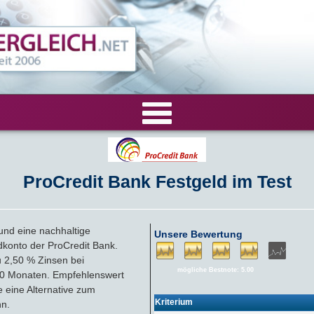
VERGLEICHE
ProCredit Bank Festgeld im Test
Tagesgeld-Vergleich
RECHNER
Festgeld-Vergleich
Tagesgeldrechner
LIVE-TESTS
 und eine nachhaltige
Unsere Bewertung
dkonto der ProCredit Bank.
Zinsvergleich
Festgeldrechner
Tagesgeld-Test
FIRMENANGEBOTE
zu 2,50 % Zinsen bei
mögliche Bestnote: 5.00
20 Monaten. Empfehlenswert
Tagesgeld mit Zinsgarantie
e eine Alternative zum
Festgeld-Test
Firmentagesgeld
ANLAGEALTERNATIVEN
Kriterium
nn.