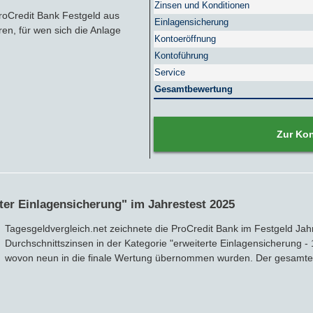
Zinsen und Konditionen
Nachhaltige Banken
Zinsbroker-Test
Firmenfestgeld
Geldmarkt-ETFs
RATGEBER
roCredit Bank Festgeld aus
Einlagensicherung
ren, für wen sich die Anlage
Kontoeröffnung
Cash Management
Sparbuch
Ratgeber
VERÖFFENTLICHUNGEN
Kontoführung
Service
Sparbriefe
Downloads
Veröffentlichungen
ALLGEMEINES
Gesamtbewertung
Kombigeld
Lexikon
Zinsradar
Impressum
Zur Ko
Sparplan
Statistiken
Über uns
Broker mit Zinsen
Datenschutz
eter Einlagensicherung" im Jahrestest 2025
Robo-Advisor
Newsletter
Tagesgeldvergleich.net zeichnete die ProCredit Bank im Festgeld Jah
Durchschnittszinsen in der Kategorie "erweiterte Einlagensicherung -
Depotwechsel
wovon neun in die finale Wertung übernommen wurden. Der gesamte 
Fremdwährungskonto