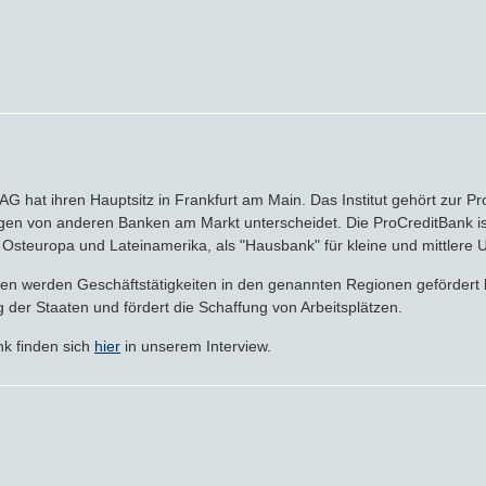
Crowdinvesting
P2P-Kredite
Bausparvertrag
G hat ihren Hauptsitz in Frankfurt am Main. Das Institut gehört zur Pr
gen von anderen Banken am Markt unterscheidet. Die ProCreditBank ist
a, Osteuropa und Lateinamerika, als "Hausbank" für kleine und mittlere
n werden Geschäftstätigkeiten in den genannten Regionen gefördert bz
ng der Staaten und fördert die Schaffung von Arbeitsplätzen.
nk finden sich
hier
in unserem Interview.