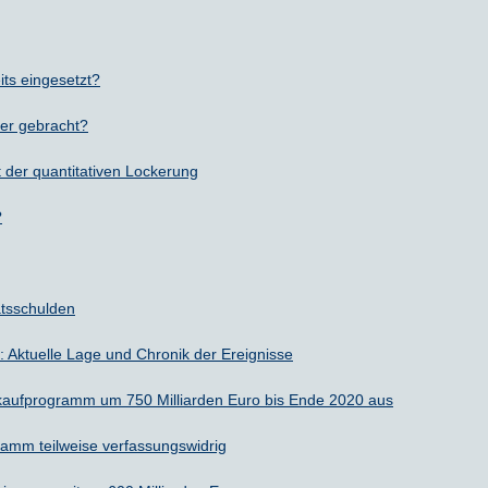
Nachhaltige Banken
Zinsbroker-Test
Firmenfestgeld
Geldmarkt-ETFs
RATGEBER
Cash Management
Sparbuch
Ratgeber
VERÖFFENTLICHUNGEN
s eingesetzt?
her gebracht?
Sparbriefe
Downloads
Veröffentlichungen
ALLGEMEINES
 der quantitativen Lockerung
Kombigeld
Lexikon
Zinsradar
Impressum
?
Sparplan
Statistiken
Über uns
Broker mit Zinsen
Datenschutz
atsschulden
Robo-Advisor
Newsletter
: Aktuelle Lage und Chronik der Ereignisse
ekaufprogramm um 750 Milliarden Euro bis Ende 2020 aus
Depotwechsel
ramm teilweise verfassungswidrig
Fremdwährungskonto