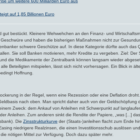
rise um weitere 600 Milliarden Euro aus
Crowdinvesting
igt auf 1,85 Billionen Euro
P2P-Kredite
d gut bestückt. Kleinere Wehwehchen an den Finanz- und Wirtschaftsm
Bausparvertrag
 Geschwüre und haben die bisherigen Maßnahmen nicht zur Gesundung b
enbanker schwere Geschütze auf. In diese Kategorie dürfte auch das Q
fallen. Sie soll Banken motivieren, mehr Kredite zu vergeben. Ziel: De
rt und die Medikamente der Zentralbank können langsam wieder abges
 alle Beteiligten mitspielen, lässt sich nicht vorhersagen. Ein Blick in ä
 bedingt Hoffnung.
Lockerung in der Regel, wenn eine Rezession oder eine Deflation dro
 Geldbasis nach oben. Man spricht daher auch von der Geldschöpfung d
einem Zweck: dem Ankauf von Anleihen mit Schwerpunkt auf langlaufen
 der Anleihen. Zum anderen sinkt die Rendite der Papiere, „was [...] d
esbank). Die
Zinsstrukturkurve
der (Staats-)anleihen flacht zum Ende hi
Easing niedrigere Realzinsen, die einen Investitionsschub auslösen un
 die nötigen Mittel zur Verfügung. Doch dazu später mehr.