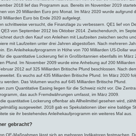
ezember 2018 lief das Programm aus. Bereits im November 2019 startete
umen von 20 Milliarden Euro pro Monat. Im März 2020 wurde aufgrund 
Milliarden Euro bis Ende 2020 aufgelegt.
ben schrittweise versucht, die Finanzlage zu verbessern. QE1 lief vo
 QE3 von September 2012 bis Oktober 2014. Zwischendurch, im Septem
ichnet durch den Kauf von Anleihen mit Laufzeiten zwischen sechs und
piere mit Laufzeiten unter drei Jahren abgestoßen. Nach mehreren Jah
ein. Ein Anleihekaufprogramm in Höhe von 700 Milliarden US-Dollar wu
für die quantitative Lockerung fiel in Großbritannien ebenfalls im Mär
chen Pfund. Im November 2009 wurde eine Anhebung auf 200 Milliarden 
m Februar 2012 auf 325 Milliarden Britische Pfund beschlossen. Nach 
weitet. Es wuchs auf 435 Milliarden Britische Pfund. Im März 2020 fo
zu werden. Das Volumen wuchs auf 645 Milliarden Britische Pfund.
 zum Quantitative Easing liegen für die Schweiz nicht vor. Die Zentra
ufprogramm, das auch Fremdwährungen umfasst, im März 2009.
die quantitative Lockerung offenbar als Allheilmittel gesehen wird, zä
egelmäßig ausgeweitet. 2018 gab es Spekulationen über eine baldige Str
tete sie ihr bestehendes Anleihekaufprogramm ein weiteres Mal aus.
her gebracht?
von QE-Maßnahmen lässt sich an mehreren Indikatoren festmachen. Da 