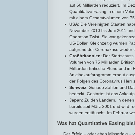
auf 60 Milliarden reduziert. Im D
Quantitative Easing in einem Vol
mit einem Gesamtvolumen von 750 
USA
: Die Vereinigten Staaten ha
November 2010 bis Juni 2011 und
Operation Twist. Sie war gekennze
US-Dollar. Gleichzeitig wurden Pa
aufgrund der Coronakrise wieder 
Großbritannien
: Der Startschuss 
Volumen von 75 Milliarden Britis
Milliarden Britische Pfund und i
Anleihekaufprogramm erneut ausge
der Folgen des Coronavirus Herr 
Schweiz
: Genaue Zahlen und Daten
bedeckt. Gestartet ist das Anka
Japan
: Zu den Ländern, in denen 
bereits seit März 2001 und wird r
wurden enttäuscht. Im Februar wei
Was hat Quantitative Easing bis
Der Erfolg – oder eben Misserfolg – 