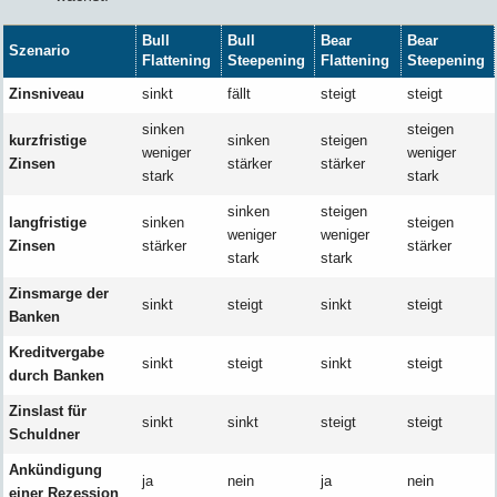
Bull
Bull
Bear
Bear
Szenario
Flattening
Steepening
Flattening
Steepening
Zinsniveau
sinkt
fällt
steigt
steigt
sinken
steigen
kurzfristige
sinken
steigen
weniger
weniger
Zinsen
stärker
stärker
stark
stark
sinken
steigen
langfristige
sinken
steigen
weniger
weniger
Zinsen
stärker
stärker
stark
stark
Zinsmarge der
sinkt
steigt
sinkt
steigt
Banken
Kreditvergabe
sinkt
steigt
sinkt
steigt
durch Banken
Zinslast für
sinkt
sinkt
steigt
steigt
Schuldner
Ankündigung
ja
nein
ja
nein
einer Rezession