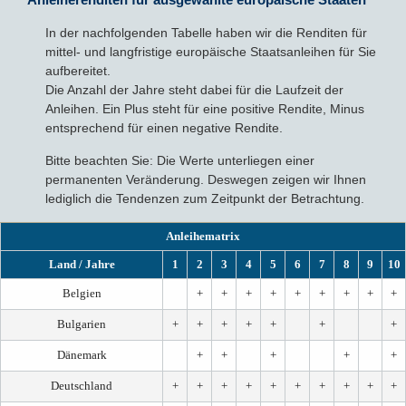
In der nachfolgenden Tabelle haben wir die Renditen für
mittel- und langfristige europäische Staatsanleihen für Sie
aufbereitet.
Die Anzahl der Jahre steht dabei für die Laufzeit der
Anleihen. Ein Plus steht für eine positive Rendite, Minus
entsprechend für einen negative Rendite.
Bitte beachten Sie: Die Werte unterliegen einer
permanenten Veränderung. Deswegen zeigen wir Ihnen
lediglich die Tendenzen zum Zeitpunkt der Betrachtung.
Anleihematrix
Land / Jahre
1
2
3
4
5
6
7
8
9
10
Belgien
+
+
+
+
+
+
+
+
+
Bulgarien
+
+
+
+
+
+
+
Dänemark
+
+
+
+
+
Deutschland
+
+
+
+
+
+
+
+
+
+