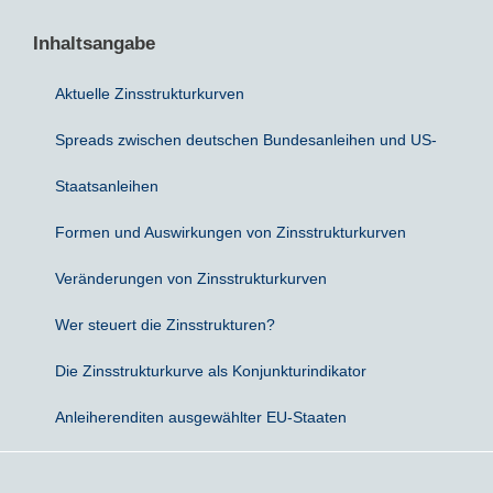
Inhaltsangabe
Sparbriefe
Downloads
Veröffentlichungen
ALLGEMEINES
Aktuelle Zinsstrukturkurven
Kombigeld
Lexikon
Zinsradar
Impressum
Spreads zwischen deutschen Bundesanleihen und US-
Sparplan
Statistiken
Über uns
Staatsanleihen
Broker mit Zinsen
Datenschutz
Formen und Auswirkungen von Zinsstrukturkurven
Robo-Advisor
Newsletter
Veränderungen von Zinsstrukturkurven
Wer steuert die Zinsstrukturen?
Depotwechsel
Die Zinsstrukturkurve als Konjunkturindikator
Fremdwährungskonto
Anleiherenditen ausgewählter EU-Staaten
Crowdinvesting
P2P-Kredite