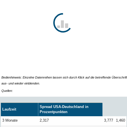
Bedienhinweis: Einzelne Datenreihen lassen sich durch Klick auf die betreffende Überschrift
aus- und wieder einblenden.
Quellen:
Spread USA-Deutsch­land in
Laufzeit
Prozent­punkten
3 Monate
2,317
3,777
1,460