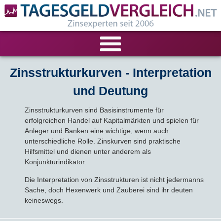
VERGLEICHE
Zinsstrukturkurven - Interpretation
und Deutung
Tagesgeld-Vergleich
RECHNER
Zinsstrukturkurven sind Basisinstrumente für
Festgeld-Vergleich
Tagesgeldrechner
LIVE-TESTS
erfolgreichen Handel auf Kapitalmärkten und spielen für
Anleger und Banken eine wichtige, wenn auch
unterschiedliche Rolle. Zinskurven sind praktische
Zinsvergleich
Festgeldrechner
Tagesgeld-Test
FIRMENANGEBOTE
Hilfsmittel und dienen unter anderem als
Konjunkturindikator.
Tagesgeld mit Zinsgarantie
Festgeld-Test
Firmentagesgeld
ANLAGEALTERNATIVEN
Die Interpretation von Zinsstrukturen ist nicht jedermanns
Sache, doch Hexenwerk und Zauberei sind ihr deuten
Nachhaltige Banken
Zinsbroker-Test
Firmenfestgeld
Geldmarkt-ETFs
RATGEBER
keineswegs.
Cash Management
Sparbuch
Ratgeber
VERÖFFENTLICHUNGEN