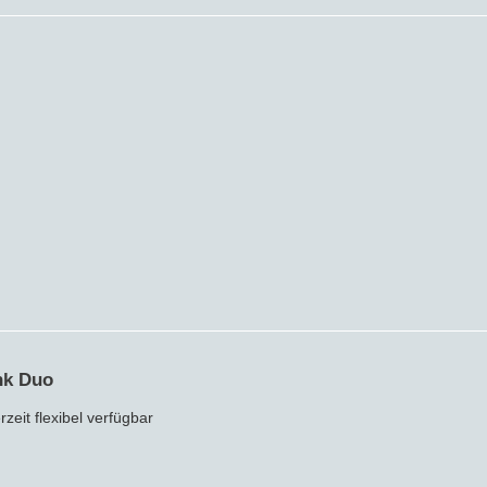
Crowdinvesting
P2P-Kredite
Bausparvertrag
nk Duo
eit flexibel verfügbar