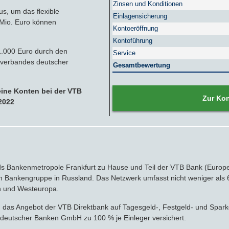
Zinsen und Konditionen
Nachhaltige Banken
Zinsbroker-Test
Firmenfestgeld
Geldmarkt-ETFs
RATGEBER
us, um das flexible
Einlagensicherung
 Mio. Euro können
Kontoeröffnung
Cash Management
Sparbuch
Ratgeber
VERÖFFENTLICHUNGEN
Kontoführung
1.000 Euro durch den
Service
Sparbriefe
Downloads
Veröffentlichungen
sverbandes deutscher
ALLGEMEINES
Gesamtbewertung
Kombigeld
Lexikon
Zinsradar
Impressum
eine Konten bei der VTB
Zur Ko
2022
Sparplan
Statistiken
Über uns
Broker mit Zinsen
Datenschutz
Robo-Advisor
Newsletter
nds Bankenmetropole Frankfurt zu Hause und Teil der VTB Bank (Europ
 Bankengruppe in Russland. Das Netzwerk umfasst nicht weniger als 6
Depotwechsel
on und Westeuropa.
ch das Angebot der VTB Direktbank auf Tagesgeld-, Festgeld- und Spar
Fremdwährungskonto
 deutscher Banken GmbH zu 100 % je Einleger versichert.