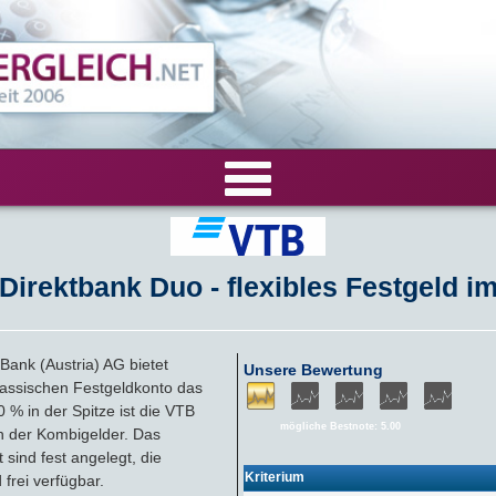
VERGLEICHE
Direktbank Duo - flexibles Festgeld im
Tagesgeld-Vergleich
RECHNER
Festgeld-Vergleich
Tagesgeldrechner
LIVE-TESTS
ank (Austria) AG bietet
Unsere Bewertung
lassischen Festgeldkonto das
Zinsvergleich
Festgeldrechner
Tagesgeld-Test
FIRMENANGEBOTE
0 % in der Spitze ist die VTB
mögliche Bestnote: 5.00
ch der Kombigelder. Das
Tagesgeld mit Zinsgarantie
sind fest angelegt, die
Festgeld-Test
Firmentagesgeld
ANLAGEALTERNATIVEN
Kriterium
 frei verfügbar.