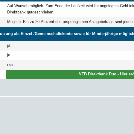
Auf Wunsch möglich. Zum Ende der Laufzeit wird Ihr angelegtes Geld ink
Direktbank gutgeschrieben.
Möglich. Bis zu 20 Prozent des ursprünglichen Anlagebetrags sind jederzei
utzung als Einzel-/Gemeinschaftskonto sowie für Minderjährige möglic
ja
ja
nein
VTB Direktbank Duo - Hier erö