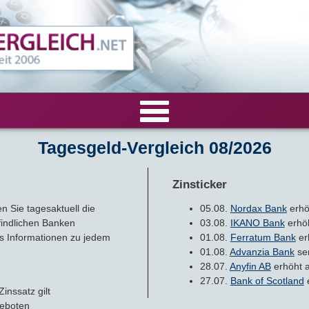
Tagesgeld-Vergleich 08/2026
VERGLEICHE
Tagesgeld-Vergleich
RECHNER
Zinsticker
 Sie tagesaktuell die
05.08.
Nordax Bank
erhö
Festgeld-Vergleich
Tagesgeldrechner
LIVE-TESTS
findlichen Banken
03.08.
IKANO Bank
erhöh
us Informationen zu jedem
01.08.
Ferratum Bank
er
Zinsvergleich
Festgeldrechner
Tagesgeld-Test
01.08.
Advanzia Bank
sen
FIRMENANGEBOTE
28.07.
Anyfin AB
erhöht a
27.07.
Bank of Scotland
e
Tagesgeld mit Zinsgarantie
Festgeld-Test
Firmentagesgeld
ANLAGEALTERNATIVEN
inssatz gilt
geboten