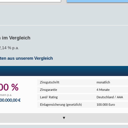
 im Vergleich
2,14 % p.a.
nten
aus unserem Vergleich
Zins­gutschrift
monatlich
00 %
Zins­garantie
4 Monate
nsen p.a.
Land/ Rating
Deutschland / AAA
000.000,00 €
Einlagen­sicherung (gesetzlich)
100.000 Euro