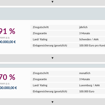
Zins­gutschrift
jährlich
91 %
Zins­garantie
3 Monate
nsen p.a.
Land/ Rating
Schweden / AAA
00.000,00 €
Einlagen­sicherung (gesetzlich)
100.000 Euro pro Kun
Zins­gutschrift
monatlich
70 %
Zins­garantie
3 Monate
nsen p.a.
Land/ Rating
Luxemburg / AAA
000.000,00 €
Einlagen­sicherung (gesetzlich)
100.000 Euro