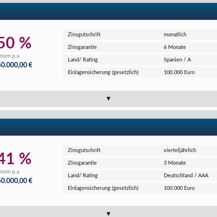
Zins­gutschrift
monatlich
50 %
Zins­garantie
6 Monate
nsen p.a.
Land/ Rating
Spanien / A
50.000,00 €
Einlagen­sicherung (gesetzlich)
100.000 Euro
Zins­gutschrift
vierteljährlich
41 %
Zins­garantie
3 Monate
nsen p.a.
Land/ Rating
Deutschland / AAA
50.000,00 €
Einlagen­sicherung (gesetzlich)
100.000 Euro