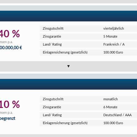
Zins­gutschrift
vierteljährlich
40 %
Zins­garantie
5 Monate
nsen p.a.
Land/ Rating
Frankreich / A
000.000,00 €
Einlagen­sicherung (gesetzlich)
100.000 Euro
Zins­gutschrift
monatlich
10 %
Zins­garantie
6 Monate
nsen p.a.
Land/ Rating
Deutschland / AAA
begrenzt
Einlagen­sicherung (gesetzlich)
100.000 Euro