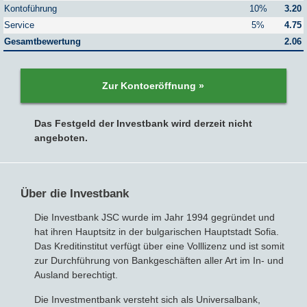
Kontoführung
10%
3.20
Service
5%
4.75
Sparbriefe
Downloads
Veröffentlichungen
ALLGEMEINES
Gesamtbewertung
2.06
Kombigeld
Lexikon
Zinsradar
Impressum
Zur Kontoeröffnung »
Sparplan
Statistiken
Über uns
Das Festgeld der Investbank wird derzeit nicht
Broker mit Zinsen
Datenschutz
angeboten.
Robo-Advisor
Newsletter
Über die Investbank
Depotwechsel
Die Investbank JSC wurde im Jahr 1994 gegründet und
hat ihren Hauptsitz in der bulgarischen Hauptstadt Sofia.
Fremdwährungskonto
Das Kreditinstitut verfügt über eine Volllizenz und ist somit
zur Durchführung von Bankgeschäften aller Art im In- und
Crowdinvesting
Ausland berechtigt.
Die Investmentbank versteht sich als Universalbank,
P2P-Kredite