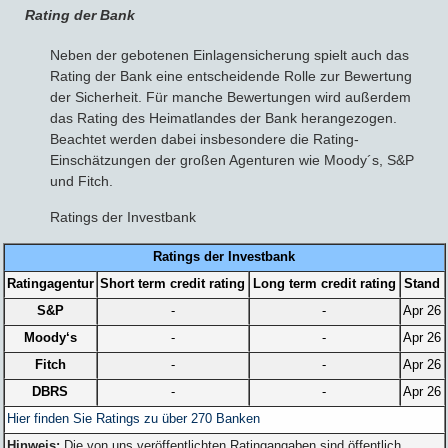
Rating der Bank
Neben der gebotenen Einlagensicherung spielt auch das
Rating der Bank eine entscheidende Rolle zur Bewertung
der Sicherheit. Für manche Bewertungen wird außerdem
das Rating des Heimatlandes der Bank herangezogen.
Beachtet werden dabei insbesondere die Rating-
Einschätzungen der großen Agenturen wie Moody´s, S&P
und Fitch.
Ratings der Investbank
Ratings der Investbank
Ratingagentur
Short term credit rating
Long term credit rating
Stand
S&P
-
-
Apr 26
Moody‘s
-
-
Apr 26
Fitch
-
-
Apr 26
DBRS
-
-
Apr 26
Hier finden Sie Ratings zu über 270 Banken
Hinweis:
Die von uns veröffentlichten Ratingangaben sind öffentlich