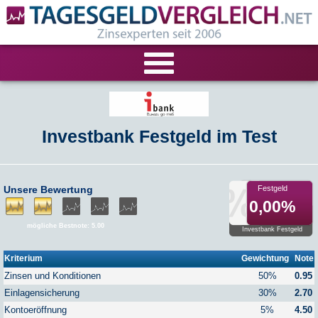
VERGLEICHE
Investbank Festgeld im Test
Tagesgeld-Vergleich
RECHNER
Festgeld-Vergleich
Tagesgeldrechner
LIVE-TESTS
Unsere Bewertung
Festgeld
0,00%
Zinsvergleich
Festgeldrechner
Tagesgeld-Test
FIRMENANGEBOTE
mögliche Bestnote: 5.00
Investbank Festgeld
Tagesgeld mit Zinsgarantie
Festgeld-Test
Firmentagesgeld
ANLAGEALTERNATIVEN
Kriterium
Gewichtung
Note
Zinsen und Konditionen
50%
0.95
Nachhaltige Banken
Zinsbroker-Test
Firmenfestgeld
Geldmarkt-ETFs
RATGEBER
Einlagensicherung
30%
2.70
Kontoeröffnung
5%
4.50
Cash Management
Sparbuch
Ratgeber
VERÖFFENTLICHUNGEN