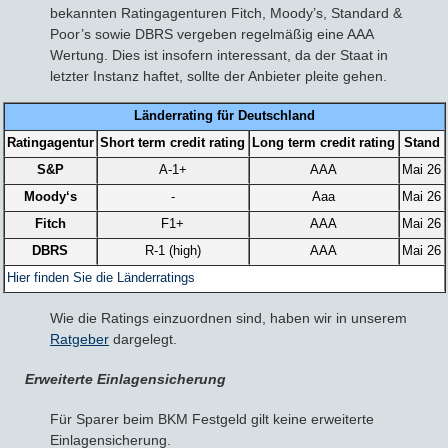
bekannten Ratingagenturen Fitch, Moody’s, Standard &
Poor’s sowie DBRS vergeben regelmäßig eine AAA
Wertung. Dies ist insofern interessant, da der Staat in
letzter Instanz haftet, sollte der Anbieter pleite gehen.
Länderrating für Deutschland
Ratingagentur
Short term credit rating
Long term credit rating
Stand
S&P
A-1+
AAA
Mai 26
Moody‘s
-
Aaa
Mai 26
Fitch
F1+
AAA
Mai 26
DBRS
R-1 (high)
AAA
Mai 26
Hier finden Sie die Länderratings
Wie die Ratings einzuordnen sind, haben wir in unserem
Ratgeber
dargelegt.
Erweiterte Einlagensicherung
Für Sparer beim BKM Festgeld gilt keine erweiterte
Einlagensicherung.