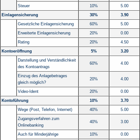
Steuer
10%
5.00
Einlagensicherung
30%
3.90
Gesetzliche Einlagensicherung
60%
5.00
Erweiterte Einlagensicherung
20%
0.00
Rating
20%
4.50
Kontoeröffnung
5%
3.20
Darstellung und Verständlichkeit
60%
4.00
des Kontoantrags
Einzug des Anlagebetrages
20%
4.00
gleich möglich?
Video-Ident
20%
0.00
Kontoführung
10%
3.70
Wege (Post, Telefon, Internet)
40%
5.00
Zugangsverfahren zum
40%
3.00
Onlinebanking
Auch für Minderjährige
10%
0.00