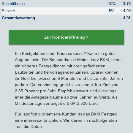
Kontoführung
10%
3.70
Service
5%
4.00
Sparbriefe
Downloads
Veröffentlichungen
ALLGEMEINES
Gesamtbewertung
4.01
Kombigeld
Lexikon
Zinsradar
Impressum
Zur Kontoeröffnung »
Sparplan
Statistiken
Über uns
Ein Festgeld bei einer Bausparkasse? Kann ein gutes
Broker mit Zinsen
Datenschutz
Angebot sein. Die Bausparkasse Mainz, kurz BKM, bietet
ein sicheres Festgeldkonto mit breit gefächerten
Laufzeiten und hervorragenden Zinsen. Sparer können
Robo-Advisor
Newsletter
ihr Geld hier zwischen 6 Monaten und bis zu zehn Jahren
parken. Die Verzinsung geht bis zu einem Top-Zins von
Depotwechsel
2,35 Prozent pro Jahr. Empfehlenswert sind allerdings
eher die Anlagezeiträume ab zwei Jahren aufwärts. Als
Fremdwährungskonto
Mindestanlage verlangt die BKM 2.500 Euro.
Für langfristig orientierte Kunden ist das BKM Festgeld
Crowdinvesting
eine interessante Option. Wir klären im nachfolgenden
Test die Details.
P2P-Kredite