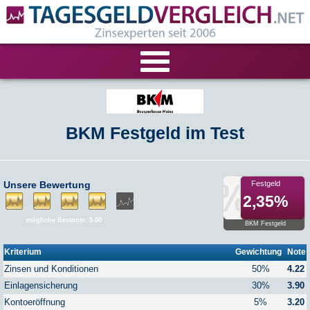
VERGLEICHE
BKM Festgeld im Test
Tagesgeld-Vergleich
RECHNER
Festgeld-Vergleich
Tagesgeldrechner
LIVE-TESTS
Unsere Bewertung
Festgeld
2,35%
Zinsvergleich
Festgeldrechner
Tagesgeld-Test
FIRMENANGEBOTE
mögliche Bestnote: 5.00
BKM Festgeld
Tagesgeld mit Zinsgarantie
Festgeld-Test
Firmentagesgeld
ANLAGEALTERNATIVEN
Kriterium
Gewichtung
Note
Zinsen und Konditionen
50%
4.22
Nachhaltige Banken
Zinsbroker-Test
Firmenfestgeld
Geldmarkt-ETFs
RATGEBER
Einlagensicherung
30%
3.90
Kontoeröffnung
5%
3.20
Cash Management
Sparbuch
Ratgeber
VERÖFFENTLICHUNGEN