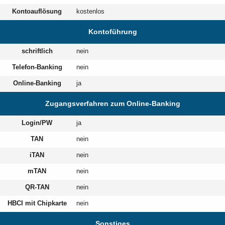
Kontoauflösung
kostenlos
Kontoführung
schriftlich
nein
Telefon-Banking
nein
Online-Banking
ja
Zugangsverfahren zum Online-Banking
Login/PW
ja
TAN
nein
iTAN
nein
mTAN
nein
QR-TAN
nein
HBCI mit Chipkarte
nein
Sonstiges