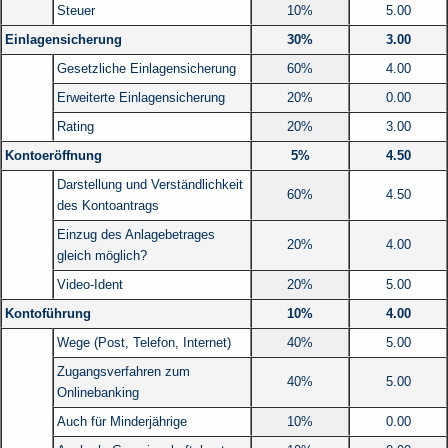
Steuer
10%
5.00
Einlagensicherung
30%
3.00
Gesetzliche Einlagensicherung
60%
4.00
Erweiterte Einlagensicherung
20%
0.00
Rating
20%
3.00
Kontoeröffnung
5%
4.50
Darstellung und Verständlichkeit
60%
4.50
des Kontoantrags
Einzug des Anlagebetrages
20%
4.00
gleich möglich?
Video-Ident
20%
5.00
Kontoführung
10%
4.00
Wege (Post, Telefon, Internet)
40%
5.00
Zugangsverfahren zum
40%
5.00
Onlinebanking
Auch für Minderjährige
10%
0.00