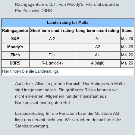
Ratingagenturen, d. h. von Moody's, Fitch, Standard &
Poor's sowie DBRS.
Länderrating für Malta
Ratingagentur
Short term credit rating
Long term credit rating
Stand
S&P
A-2
A-
Mai 26
Moody‘s
-
A2
Mai 26
Fitch
F1+
A+
Mai 26
DBRS
R-1 (middle)
A (high)
Mai 26
Hier finden Sie die Länderratings
Auch hier: Alles im grünen Bereich. Die Ratings von Malta
sind insgesamt solide. Ein größeres Risiko können wir
nicht erkennen. Allgemein hat der Inselstaat aus
Bankensicht einen guten Ruf.
Ein Einzelrating für die Ferratum bzw. die Multitude AG
liegt uns derzeit nicht vor. Wir vergeben deshalb nur die
Standardwertung.