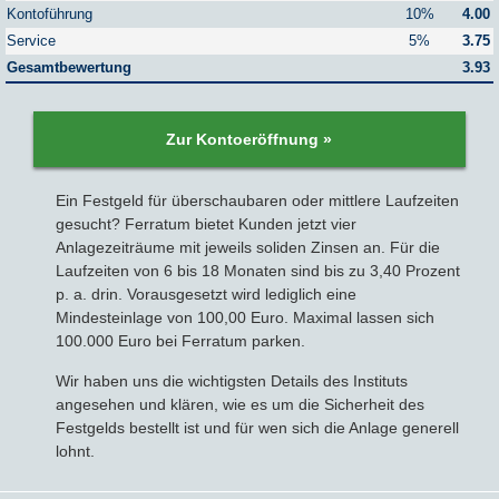
Kontoführung
10%
4.00
Service
5%
3.75
Sparbriefe
Downloads
Veröffentlichungen
ALLGEMEINES
Gesamtbewertung
3.93
Kombigeld
Lexikon
Zinsradar
Impressum
Zur Kontoeröffnung »
Sparplan
Statistiken
Über uns
Ein Festgeld für überschaubaren oder mittlere Laufzeiten
Broker mit Zinsen
Datenschutz
gesucht? Ferratum bietet Kunden jetzt vier
Anlagezeiträume mit jeweils soliden Zinsen an. Für die
Laufzeiten von 6 bis 18 Monaten sind bis zu 3,40 Prozent
Robo-Advisor
Newsletter
p. a. drin. Vorausgesetzt wird lediglich eine
Mindesteinlage von 100,00 Euro. Maximal lassen sich
Depotwechsel
100.000 Euro bei Ferratum parken.
Wir haben uns die wichtigsten Details des Instituts
Fremdwährungskonto
angesehen und klären, wie es um die Sicherheit des
Festgelds bestellt ist und für wen sich die Anlage generell
Crowdinvesting
lohnt.
P2P-Kredite