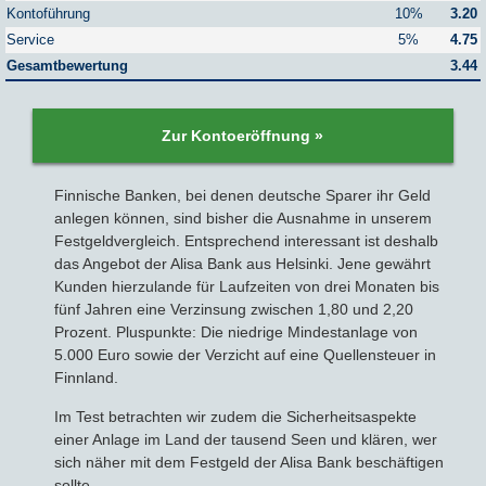
Kontoführung
10%
3.20
Service
5%
4.75
Sparbriefe
Downloads
Veröffentlichungen
ALLGEMEINES
Gesamtbewertung
3.44
Kombigeld
Lexikon
Zinsradar
Impressum
Zur Kontoeröffnung »
Sparplan
Statistiken
Über uns
Finnische Banken, bei denen deutsche Sparer ihr Geld
Broker mit Zinsen
Datenschutz
anlegen können, sind bisher die Ausnahme in unserem
Festgeldvergleich. Entsprechend interessant ist deshalb
das Angebot der Alisa Bank aus Helsinki. Jene gewährt
Robo-Advisor
Newsletter
Kunden hierzulande für Laufzeiten von drei Monaten bis
fünf Jahren eine Verzinsung zwischen 1,80 und 2,20
Depotwechsel
Prozent. Pluspunkte: Die niedrige Mindestanlage von
5.000 Euro sowie der Verzicht auf eine Quellensteuer in
Fremdwährungskonto
Finnland.
Im Test betrachten wir zudem die Sicherheitsaspekte
Crowdinvesting
einer Anlage im Land der tausend Seen und klären, wer
sich näher mit dem Festgeld der Alisa Bank beschäftigen
P2P-Kredite
sollte.