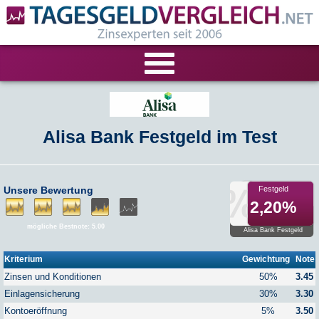
VERGLEICHE
Alisa Bank Festgeld im Test
Tagesgeld-Vergleich
RECHNER
Festgeld-Vergleich
Tagesgeldrechner
LIVE-TESTS
Unsere Bewertung
Festgeld
2,20%
Zinsvergleich
Festgeldrechner
Tagesgeld-Test
FIRMENANGEBOTE
mögliche Bestnote: 5.00
Alisa Bank Festgeld
Tagesgeld mit Zinsgarantie
Festgeld-Test
Firmentagesgeld
ANLAGEALTERNATIVEN
Kriterium
Gewichtung
Note
Zinsen und Konditionen
50%
3.45
Nachhaltige Banken
Zinsbroker-Test
Firmenfestgeld
Geldmarkt-ETFs
RATGEBER
Einlagensicherung
30%
3.30
Kontoeröffnung
5%
3.50
Cash Management
Sparbuch
Ratgeber
VERÖFFENTLICHUNGEN