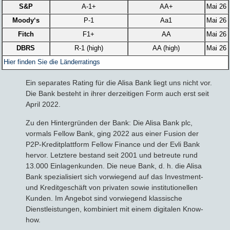
S&P
A-1+
AA+
Mai 26
Moody‘s
P-1
Aa1
Mai 26
Fitch
F1+
AA
Mai 26
DBRS
R-1 (high)
AA (high)
Mai 26
Hier finden Sie die Länderratings
Ein separates Rating für die Alisa Bank liegt uns nicht vor.
Die Bank besteht in ihrer derzeitigen Form auch erst seit
April 2022.
Zu den Hintergründen der Bank: Die Alisa Bank plc,
vormals Fellow Bank, ging 2022 aus einer Fusion der
P2P-Kreditplattform Fellow Finance und der Evli Bank
hervor. Letztere bestand seit 2001 und betreute rund
13.000 Einlagenkunden. Die neue Bank, d. h. die Alisa
Bank spezialisiert sich vorwiegend auf das Investment-
und Kreditgeschäft von privaten sowie institutionellen
Kunden. Im Angebot sind vorwiegend klassische
Dienstleistungen, kombiniert mit einem digitalen Know-
how.