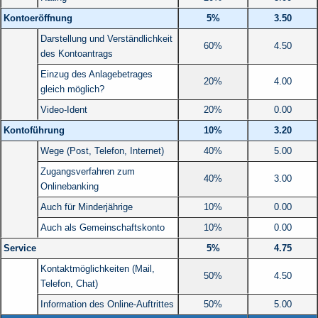
Kontoeröffnung
5%
3.50
Darstellung und Verständlichkeit
60%
4.50
des Kontoantrags
Einzug des Anlagebetrages
20%
4.00
gleich möglich?
Video-Ident
20%
0.00
Kontoführung
10%
3.20
Wege (Post, Telefon, Internet)
40%
5.00
Zugangsverfahren zum
40%
3.00
Onlinebanking
Auch für Minderjährige
10%
0.00
Auch als Gemeinschaftskonto
10%
0.00
Service
5%
4.75
Kontaktmöglichkeiten (Mail,
50%
4.50
Telefon, Chat)
Information des Online-Auftrittes
50%
5.00