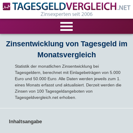
VERGLEICHE
Zinsentwicklung von Tagesgeld im
Monatsvergleich
Tagesgeld-Vergleich
RECHNER
Statistik der monatlichen Zinsentwicklung bei
Festgeld-Vergleich
Tagesgeldrechner
LIVE-TESTS
Tagesgeldern, berechnet mit Einlagebeträgen von 5.000
Euro und 50.000 Euro. Alle Daten werden jeweils zum 1.
eines Monats erfasst und aktualisiert. Derzeit werden die
Zinsvergleich
Festgeldrechner
Tagesgeld-Test
FIRMENANGEBOTE
Zinsen von 100 Tagesgeldangeboten von
Tagesgeldvergleich.net erhoben.
Tagesgeld mit Zinsgarantie
Festgeld-Test
Firmentagesgeld
ANLAGEALTERNATIVEN
Nachhaltige Banken
Zinsbroker-Test
Firmenfestgeld
Geldmarkt-ETFs
RATGEBER
Inhaltsangabe
Cash Management
Sparbuch
Ratgeber
VERÖFFENTLICHUNGEN