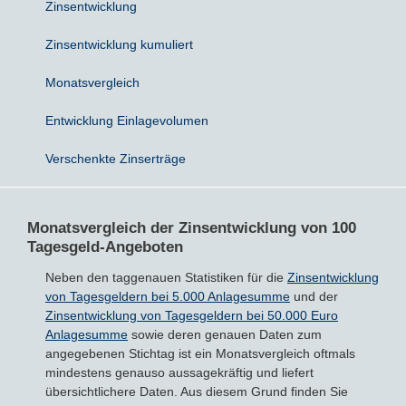
Zinsentwicklung
Sparbriefe
Downloads
Veröffentlichungen
Zinsentwicklung kumuliert
ALLGEMEINES
Monatsvergleich
Kombigeld
Lexikon
Zinsradar
Impressum
Entwicklung Einlagevolumen
Sparplan
Statistiken
Über uns
Verschenkte Zinserträge
Broker mit Zinsen
Datenschutz
Robo-Advisor
Newsletter
Monatsvergleich der Zinsentwicklung von 100
Tagesgeld-Angeboten
Depotwechsel
Neben den taggenauen Statistiken für die
Zinsentwicklung
von Tagesgeldern bei 5.000 Anlagesumme
und der
Fremdwährungskonto
Zinsentwicklung von Tagesgeldern bei 50.000 Euro
Anlagesumme
sowie deren genauen Daten zum
angegebenen Stichtag ist ein Monatsvergleich oftmals
Crowdinvesting
mindestens genauso aussagekräftig und liefert
übersichtlichere Daten. Aus diesem Grund finden Sie
P2P-Kredite