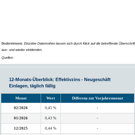
Bedienhinweis: Einzelne Datenreihen lassen sich durch Klick auf die betreffende Überschrift
aus- und wieder einblenden.
Quellen:
12-Monats-Überblick: Effektivzins - Neugeschäft
Einlagen, täglich fällig
Monat
Wert
Differenz zur Vorjahresmonat
02/2026
0,45 %
-
01/2026
0,43 %
-
12/2025
0,44 %
-