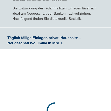
Die Entwicklung der täglich fälligen Einlagen lässt sich
Sparbriefe
Downloads
Veröffentlichungen
ALLGEMEINES
ideal am Neugeschäft der Banken nachvollziehen.
Nachfolgend finden Sie die aktuelle Statistik:
Kombigeld
Lexikon
Zinsradar
Impressum
Sparplan
Statistiken
Über uns
Täglich fällige Einlagen privat. Haushalte –
Neugeschäftsvolumina in Mrd. €
Broker mit Zinsen
Datenschutz
Robo-Advisor
Newsletter
Depotwechsel
Fremdwährungskonto
Crowdinvesting
P2P-Kredite