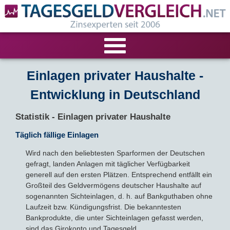
VERGLEICHE
Einlagen privater Haushalte -
Entwicklung in Deutschland
Tagesgeld-Vergleich
RECHNER
Statistik - Einlagen privater Haushalte
Festgeld-Vergleich
Tagesgeldrechner
LIVE-TESTS
Täglich fällige Einlagen
Zinsvergleich
Festgeldrechner
Tagesgeld-Test
FIRMENANGEBOTE
Wird nach den beliebtesten Sparformen der Deutschen
gefragt, landen Anlagen mit täglicher Verfügbarkeit
Tagesgeld mit Zinsgarantie
generell auf den ersten Plätzen. Entsprechend entfällt ein
Festgeld-Test
Firmentagesgeld
ANLAGEALTERNATIVEN
Großteil des Geldvermögens deutscher Haushalte auf
sogenannten Sichteinlagen, d. h. auf Bankguthaben ohne
Nachhaltige Banken
Zinsbroker-Test
Firmenfestgeld
Geldmarkt-ETFs
RATGEBER
Laufzeit bzw. Kündigungsfrist. Die bekanntesten
Bankprodukte, die unter Sichteinlagen gefasst werden,
Cash Management
Sparbuch
Ratgeber
sind das Girokonto und Tagesgeld.
VERÖFFENTLICHUNGEN