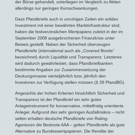
der Börse gehandelt, unterliegen im Vergleich zu Aktien
allerdings nur geringen Kursschwankungen.
Bausparvertrag
Dass Pfandbriefe auch in unruhigen Zeiten ein solides
Investment mit einer bewährten Marktinfrastruktur sind,
haben die festverzinslichen Wertpapiere zuletzt in der im
September 2008 ausgebrochenen Finanzkrise unter
Beweis gestellt. Neben der Sicherheit überzeugen
Pfandbriefe (international auch als „Covered Bonds“
bezeichnet) durch Liquidität und Transparenz. Letzteres
wird dadurch gewährleistet, dass Pfandbriefbanken
bestimmte Angaben zur Zusammensetzung der
Deckungsmasse vierteljährlich bzw. jährlich den
Investoren zur Verfügung stellen müssen (§ 28 PfandBG).
Angesichts der hohen Kriterien hinsichtlich Sicherheit und
Transparenz ist der Pfandbrief ein sehr gutes
Anlageinstrument für konservative, mittelfristig orientierte
Anleger. Aufgrund des sehr geringen Ausfallrisikos – nicht
selten erhalten deutsche Pfandbriefe von Rating-
Agenturen die Bestnote AAA – gelten Pfandbriefe als gute
Alternative zu Bundeswertpapieren. Die Rendite der