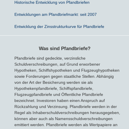
Historische Entwicklung von Pfandbriefen
Sparbriefe
Downloads
Veröffentlichungen
ALLGEMEINES
Entwicklungen am Pfandbriefmarkt: seit 2007
Entwicklung der Zinsstrukturkurve für Pfandbriefe
Kombigeld
Lexikon
Zinsradar
Impressum
Sparplan
Statistiken
Über uns
Was sind Pfandbriefe?
Broker mit Zinsen
Datenschutz
Pfandbriefe sind gedeckte, verzinsliche
Schuldverschreibungen, auf Grund erworbener
Hypotheken, Schiffshypotheken und Flugzeughypotheken
Robo-Advisor
Newsletter
sowie Forderungen gegen staatliche Stellen. Abhängig
von der Art der Besicherung werden sie als
Depotwechsel
Hypothekenpfandbriefe, Schiffspfandbriefe,
Flugzeugpfandbriefe und Öffentliche Pfandbriefe
Fremdwährungskonto
bezeichnet. Investoren haben einen Anspruch auf
Rückzahlung und Verzinsung. Pfandbriefe werden in der
Regel als Inhaberschuldverschreibungen herausgegeben,
Crowdinvesting
können aber auch als Namensschuldverschreibungen
emittiert werden. Pfandbriefe werden als Wertpapiere an
P2P-Kredite