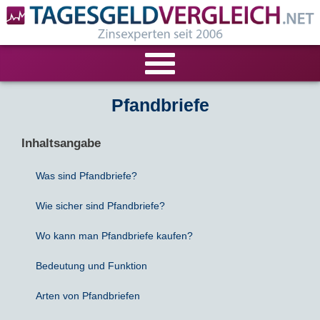
VERGLEICHE
Pfandbriefe
Tagesgeld-Vergleich
RECHNER
Inhaltsangabe
Festgeld-Vergleich
Tagesgeldrechner
LIVE-TESTS
Was sind Pfandbriefe?
Wie sicher sind Pfandbriefe?
Zinsvergleich
Festgeldrechner
Tagesgeld-Test
FIRMENANGEBOTE
Wo kann man Pfandbriefe kaufen?
Tagesgeld mit Zinsgarantie
Festgeld-Test
Firmentagesgeld
ANLAGEALTERNATIVEN
Bedeutung und Funktion
Nachhaltige Banken
Zinsbroker-Test
Firmenfestgeld
Geldmarkt-ETFs
RATGEBER
Arten von Pfandbriefen
Cash Management
Sparbuch
Ratgeber
VERÖFFENTLICHUNGEN