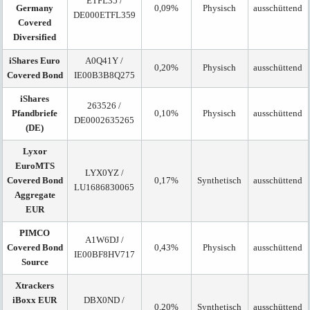
ETFL35 /
Germany
0,09%
Physisch
ausschüttend
DE000ETFL359
Covered
Diversified
iShares Euro
A0Q41Y /
0,20%
Physisch
ausschüttend
Covered Bond
IE00B3B8Q275
iShares
263526 /
Pfandbriefe
0,10%
Physisch
ausschüttend
DE0002635265
(DE)
Lyxor
EuroMTS
LYX0YZ /
Covered Bond
0,17%
Synthetisch
ausschüttend
LU1686830065
Aggregate
EUR
PIMCO
A1W6DJ /
Covered Bond
0,43%
Physisch
ausschüttend
IE00BF8HV717
Source
Xtrackers
iBoxx EUR
DBX0ND /
0,20%
Synthetisch
ausschüttend