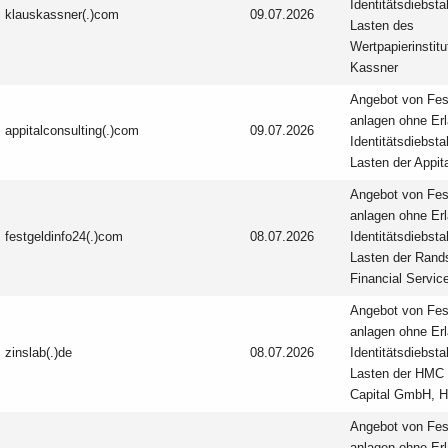
Identitäts­diebsta
klauskassner(.)com
09.07.2026
Lasten des
Wertpapierinstit
Kassner
Angebot von Fes
anlagen ohne Erl
appitalconsulting(.)com
09.07.2026
Identitäts­diebsta
Lasten der Appi
Angebot von Fes
anlagen ohne Erl
festgeldinfo24(.)com
08.07.2026
Identitäts­diebsta
Lasten der Rand
Financial Servi
Angebot von Fes
anlagen ohne Erl
zinslab(.)de
08.07.2026
Identitäts­diebsta
Lasten der HMC 
Capital GmbH, 
Angebot von Fes