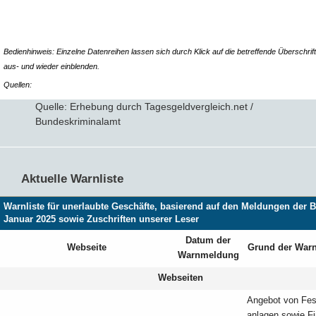
Bedienhinweis: Einzelne Datenreihen lassen sich durch Klick auf die betreffende Überschrift
aus- und wieder einblenden.
Quellen:
Quelle: Erhebung durch Tagesgeldvergleich.net /
Bundeskriminalamt
Aktuelle Warnliste
Warnliste für unerlaubte Geschäfte, basierend auf den Meldungen der 
Januar 2025 sowie Zuschriften unserer Leser
Datum der
Webseite
Grund der War
Warnmeldung
Webseiten
Angebot von Fes
anlagen sowie F