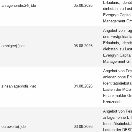
Erlaubnis, Identi
anlagenprofis24(.)de
05.08.2026
diebstahl zu Las
Evergryn Capital
Management Gm
Angebot von Tag
und Festgeld­anl
Erlaubnis, Identi
omnigee(.)net
05.08.2026
diebstahl zu Las
Evergryn Capital
Management Gm
Angebot von Fes
anlagen ohne Erl
Identitäts­diebsta
zinsanlageprofi(.)net
04.08.2026
Lasten der MOS
Finanzmakler G
Kreuznach.
Angebot von Fes
anlagen ohne Erl
Identitäts­diebsta
eurowerte(.)de
03.08.2026
Lasten der DESP