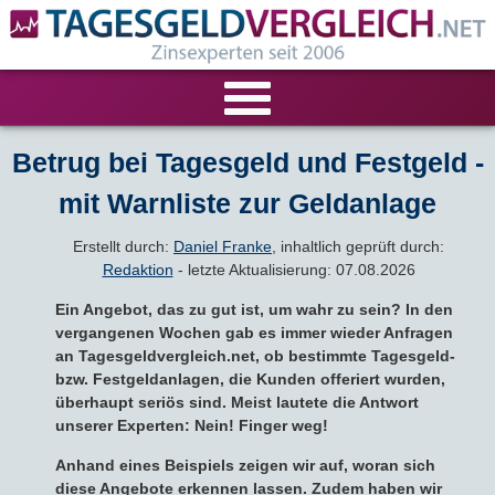
VERGLEICHE
Betrug bei Tagesgeld und Festgeld -
mit Warnliste zur Geldanlage
Tagesgeld-Vergleich
RECHNER
Erstellt durch:
Daniel Franke
, inhaltlich geprüft durch:
Festgeld-Vergleich
Tagesgeldrechner
LIVE-TESTS
Redaktion
- letzte Aktualisierung: 07.08.2026
Ein Angebot, das zu gut ist, um wahr zu sein? In den
Zinsvergleich
Festgeldrechner
Tagesgeld-Test
FIRMENANGEBOTE
vergangenen Wochen gab es immer wieder Anfragen
an Tagesgeldvergleich.net, ob bestimmte Tagesgeld-
Tagesgeld mit Zinsgarantie
Festgeld-Test
bzw. Festgeldanlagen, die Kunden offeriert wurden,
Firmentagesgeld
ANLAGEALTERNATIVEN
überhaupt seriös sind. Meist lautete die Antwort
unserer Experten: Nein! Finger weg!
Nachhaltige Banken
Zinsbroker-Test
Firmenfestgeld
Geldmarkt-ETFs
RATGEBER
Anhand eines Beispiels zeigen wir auf, woran sich
diese Angebote erkennen lassen. Zudem haben wir
Cash Management
Sparbuch
Ratgeber
VERÖFFENTLICHUNGEN