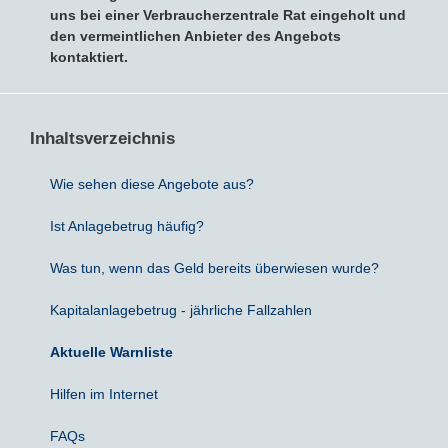
uns bei einer Verbraucherzentrale Rat eingeholt und
den vermeintlichen Anbieter des Angebots
Sparbriefe
Downloads
Veröffentlichungen
ALLGEMEINES
kontaktiert.
Kombigeld
Lexikon
Zinsradar
Impressum
Inhaltsverzeichnis
Sparplan
Statistiken
Über uns
Wie sehen diese Angebote aus?
Broker mit Zinsen
Datenschutz
Ist Anlagebetrug häufig?
Robo-Advisor
Newsletter
Was tun, wenn das Geld bereits überwiesen wurde?
Depotwechsel
Kapitalanlagebetrug - jährliche Fallzahlen
Fremdwährungskonto
Aktuelle Warnliste
Hilfen im Internet
Crowdinvesting
FAQs
P2P-Kredite