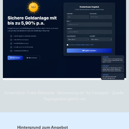
Screenshot: Fake-Webseite "dbinvesting.de" für Festgeld - Quelle:
Tagesgeldvergleich.net
Hintergrund zum Angebot