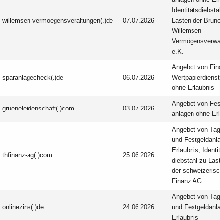
anlagen ohne Erl
Identitäts­diebsta
willemsen-vermoegensveraltungen(.)de
07.07.2026
Lasten der Brun
Willemsen
Vermögensverwa
e.K.
Angebot von Fin
sparanlagecheck(.)de
06.07.2026
Wertpapier­dienst
ohne Erlaubnis
Angebot von Fes
grueneleidenschaft(.)com
03.07.2026
anlagen ohne Er
Angebot von Tag
und Festgeld­anl
Erlaubnis, Identi
thfinanz-ag(.)com
25.06.2026
diebstahl zu Las
der schweizeris
Finanz AG
Angebot von Tag
onlinezins(.)de
24.06.2026
und Festgeld­anl
Erlaubnis