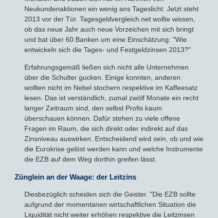
Neukundenaktionen ein wenig ans Tageslicht. Jetzt steht
2013 vor der Tür. Tagesgeldvergleich.net wollte wissen,
Sparbriefe
Downloads
Veröffentlichungen
ALLGEMEINES
ob das neue Jahr auch neue Vorzeichen mit sich bringt
und bat über 60 Banken um eine Einschätzung: "Wie
Kombigeld
Lexikon
Zinsradar
Impressum
entwickeln sich die Tages- und Festgeldzinsen 2013?"
Erfahrungsgemäß ließen sich nicht alle Unternehmen
Sparplan
Statistiken
Über uns
über die Schulter gucken. Einige konnten, anderen
wollten nicht im Nebel stochern respektive im Kaffeesatz
Broker mit Zinsen
Datenschutz
lesen. Das ist verständlich, zumal zwölf Monate ein recht
langer Zeitraum sind, den selbst Profis kaum
überschauen können. Dafür stehen zu viele offene
Robo-Advisor
Newsletter
Fragen im Raum, die sich direkt oder indirekt auf das
Zinsniveau auswirken. Entscheidend wird sein, ob und wie
Depotwechsel
die Eurokrise gelöst werden kann und welche Instrumente
die EZB auf dem Weg dorthin greifen lässt.
Fremdwährungskonto
Zünglein an der Waage: der Leitzins
Crowdinvesting
Diesbezüglich scheiden sich die Geister. "Die EZB sollte
aufgrund der momentanen wirtschaftlichen Situation die
Liquidität nicht weiter erhöhen respektive die Leitzinsen
P2P-Kredite