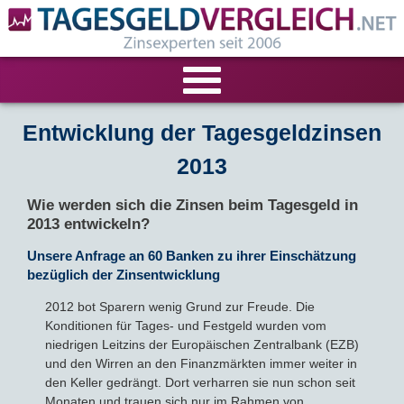
VERGLEICHE
Entwicklung der Tagesgeldzinsen
2013
Tagesgeld-Vergleich
RECHNER
Wie werden sich die Zinsen beim Tagesgeld in
Festgeld-Vergleich
Tagesgeldrechner
LIVE-TESTS
2013 entwickeln?
Unsere Anfrage an 60 Banken zu ihrer Einschätzung
Zinsvergleich
Festgeldrechner
Tagesgeld-Test
FIRMENANGEBOTE
bezüglich der Zinsentwicklung
Tagesgeld mit Zinsgarantie
2012 bot Sparern wenig Grund zur Freude. Die
Festgeld-Test
Firmentagesgeld
ANLAGEALTERNATIVEN
Konditionen für Tages- und Festgeld wurden vom
niedrigen Leitzins der Europäischen Zentralbank (EZB)
Nachhaltige Banken
Zinsbroker-Test
Firmenfestgeld
Geldmarkt-ETFs
RATGEBER
und den Wirren an den Finanzmärkten immer weiter in
den Keller gedrängt. Dort verharren sie nun schon seit
Cash Management
Sparbuch
Ratgeber
Monaten und trauen sich nur im Rahmen von
VERÖFFENTLICHUNGEN