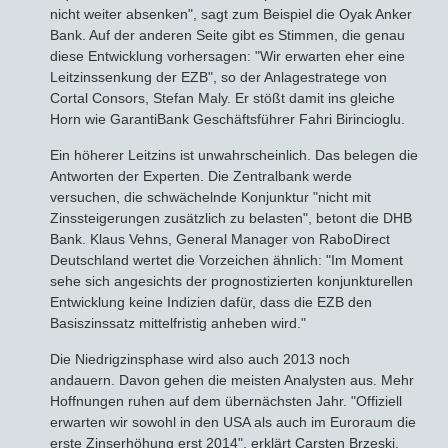
nicht weiter absenken", sagt zum Beispiel die Oyak Anker
Bank. Auf der anderen Seite gibt es Stimmen, die genau
Bausparvertrag
diese Entwicklung vorhersagen: "Wir erwarten eher eine
Leitzinssenkung der EZB", so der Anlagestratege von
Cortal Consors, Stefan Maly. Er stößt damit ins gleiche
Horn wie GarantiBank Geschäftsführer Fahri Birincioglu.
Ein höherer Leitzins ist unwahrscheinlich. Das belegen die
Antworten der Experten. Die Zentralbank werde
versuchen, die schwächelnde Konjunktur "nicht mit
Zinssteigerungen zusätzlich zu belasten", betont die DHB
Bank. Klaus Vehns, General Manager von RaboDirect
Deutschland wertet die Vorzeichen ähnlich: "Im Moment
sehe sich angesichts der prognostizierten konjunkturellen
Entwicklung keine Indizien dafür, dass die EZB den
Basiszinssatz mittelfristig anheben wird."
Die Niedrigzinsphase wird also auch 2013 noch
andauern. Davon gehen die meisten Analysten aus. Mehr
Hoffnungen ruhen auf dem übernächsten Jahr. "Offiziell
erwarten wir sowohl in den USA als auch im Euroraum die
erste Zinserhöhung erst 2014", erklärt Carsten Brzeski,