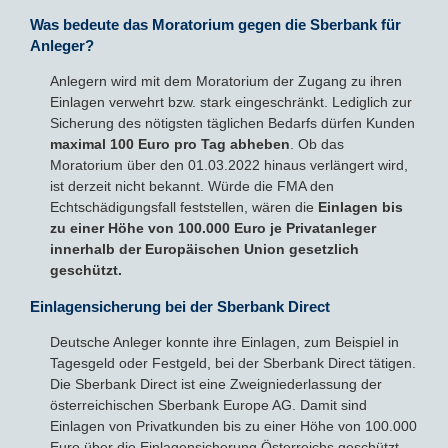
Was bedeute das Moratorium gegen die Sberbank für
Anleger?
Sparbriefe
Downloads
Veröffentlichungen
ALLGEMEINES
Anlegern wird mit dem Moratorium der Zugang zu ihren
Kombigeld
Lexikon
Zinsradar
Impressum
Einlagen verwehrt bzw. stark eingeschränkt. Lediglich zur
Sicherung des nötigsten täglichen Bedarfs dürfen Kunden
maximal 100 Euro pro Tag abheben
. Ob das
Sparplan
Statistiken
Über uns
Moratorium über den 01.03.2022 hinaus verlängert wird,
ist derzeit nicht bekannt. Würde die FMA den
Broker mit Zinsen
Datenschutz
Echtschädigungsfall feststellen, wären die
Einlagen bis
zu einer Höhe von 100.000 Euro je Privatanleger
Robo-Advisor
Newsletter
innerhalb der Europäischen Union gesetzlich
geschützt.
Depotwechsel
Einlagensicherung bei der Sberbank Direct
Deutsche Anleger konnte ihre Einlagen, zum Beispiel in
Fremdwährungskonto
Tagesgeld oder Festgeld, bei der Sberbank Direct tätigen.
Die Sberbank Direct ist eine Zweigniederlassung der
Crowdinvesting
österreichischen Sberbank Europe AG. Damit sind
Einlagen von Privatkunden bis zu einer Höhe von 100.000
P2P-Kredite
Euro über die Einlagensicherung Österreichs geschützt.