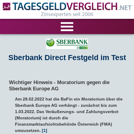
VERGLEICHE
Sberbank Direct Festgeld im Test
Tagesgeld-Vergleich
RECHNER
Festgeld-Vergleich
Tagesgeldrechner
LIVE-TESTS
Wichtiger Hinweis - Moratorium gegen die
Zinsvergleich
Festgeldrechner
Tagesgeld-Test
FIRMENANGEBOTE
Sberbank Europe AG
Am 28.02.2022 hat die BaFin ein Moratorium über die
Tagesgeld mit Zinsgarantie
Festgeld-Test
Firmentagesgeld
ANLAGEALTERNATIVEN
Sberbank Europe AG verhängt - zunächst bis zum
1.03.2022. Das Veräußerungs- und Zahlungsverbot
Nachhaltige Banken
Zinsbroker-Test
Firmenfestgeld
(Moratorium) ist durch die
Geldmarkt-ETFs
RATGEBER
Finanzmarktaufsichtsbehörde Österreich (FMA)
umzusetzen.
[1]
Cash Management
Sparbuch
Ratgeber
VERÖFFENTLICHUNGEN