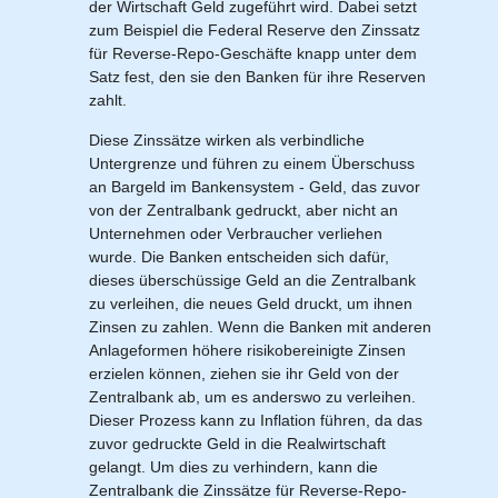
der Wirtschaft Geld zugeführt wird. Dabei setzt
zum Beispiel die Federal Reserve den Zinssatz
Sparbriefe
Downloads
für Reverse-Repo-Geschäfte knapp unter dem
Veröffentlichungen
ALLGEMEINES
Satz fest, den sie den Banken für ihre Reserven
zahlt.
Kombigeld
Lexikon
Zinsradar
Impressum
Diese Zinssätze wirken als verbindliche
Sparplan
Untergrenze und führen zu einem Überschuss
Statistiken
Über uns
an Bargeld im Bankensystem - Geld, das zuvor
von der Zentralbank gedruckt, aber nicht an
Broker mit Zinsen
Datenschutz
Unternehmen oder Verbraucher verliehen
wurde. Die Banken entscheiden sich dafür,
Robo-Advisor
Newsletter
dieses überschüssige Geld an die Zentralbank
zu verleihen, die neues Geld druckt, um ihnen
Zinsen zu zahlen. Wenn die Banken mit anderen
Depotwechsel
Anlageformen höhere risikobereinigte Zinsen
erzielen können, ziehen sie ihr Geld von der
Fremdwährungskonto
Zentralbank ab, um es anderswo zu verleihen.
Dieser Prozess kann zu Inflation führen, da das
Crowdinvesting
zuvor gedruckte Geld in die Realwirtschaft
gelangt. Um dies zu verhindern, kann die
Zentralbank die Zinssätze für Reverse-Repo-
P2P-Kredite