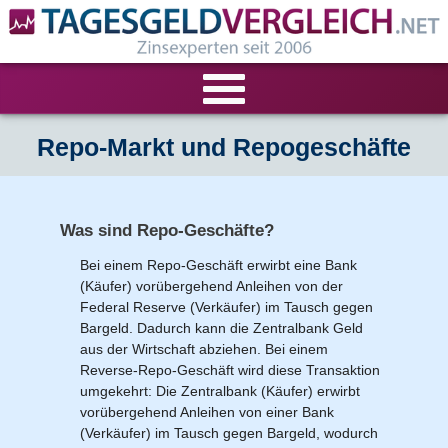
VERGLEICHE
Repo-Markt und Repogeschäfte
Tagesgeld-Vergleich
RECHNER
Was sind Repo-Geschäfte?
Festgeld-Vergleich
Tagesgeldrechner
LIVE-TESTS
Bei einem Repo-Geschäft erwirbt eine Bank
(Käufer) vorübergehend Anleihen von der
Zinsvergleich
Festgeldrechner
Tagesgeld-Test
FIRMENANGEBOTE
Federal Reserve (Verkäufer) im Tausch gegen
Bargeld. Dadurch kann die Zentralbank Geld
Tagesgeld mit Zinsgarantie
Festgeld-Test
Firmentagesgeld
ANLAGEALTERNATIVEN
aus der Wirtschaft abziehen. Bei einem
Reverse-Repo-Geschäft wird diese Transaktion
Nachhaltige Banken
umgekehrt: Die Zentralbank (Käufer) erwirbt
Zinsbroker-Test
Firmenfestgeld
Geldmarkt-ETFs
RATGEBER
vorübergehend Anleihen von einer Bank
(Verkäufer) im Tausch gegen Bargeld, wodurch
Cash Management
Sparbuch
Ratgeber
VERÖFFENTLICHUNGEN