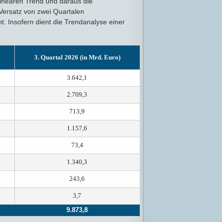
inearen Trend und daraus die
Versatz von zwei Quartalen
ht. Insofern dient die Trendanalyse einer
3. Quartal 2026 (in Mrd. Euro)
3.642,1
2.709,3
713,9
1.157,6
73,4
1.340,3
243,6
3,7
9.873,8