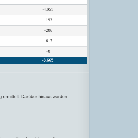
-4.051
+193
+206
+617
+0
-3.665
ermittelt. Darüber hinaus werden