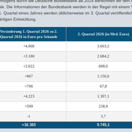
rmögens durch die Deutsche Bundesbank ab 2014 berechnen wir den l
ale. Die Informationen der Bundesbank werden in der Regel mit einem 
s 1. Quartal eines Jahres werden üblicherweise im 3. Quartal veröffentlic
rtigen Entwicklung.
Veränderung 1. Quartal 2026 zu 2.
2. Quartal 2026 (in Mrd. Euro)
Quartal 2026 in Euro pro Sekunde
+4.908
3.603,5
+3.186
2.684,2
+2.022
698,0
+967
1.150,0
+706
67,8
+4.223
1.307,1
+599
238,9
-1
3,7
+16.365
9.745,1