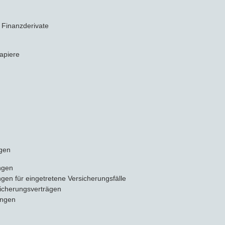
 Finanzderivate
papiere
ngen
ngen
en für eingetretene Versicherungsfälle
sicherungsverträgen
ungen