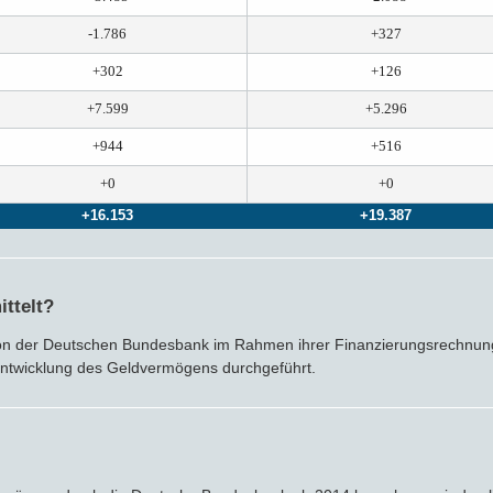
-1.786
+327
+302
+126
+7.599
+5.296
+944
+516
+0
+0
+16.153
+19.387
ttelt?
n der Deutschen Bundesbank im Rahmen ihrer Finanzierungsrechnung 
Entwicklung des Geldvermögens durchgeführt.