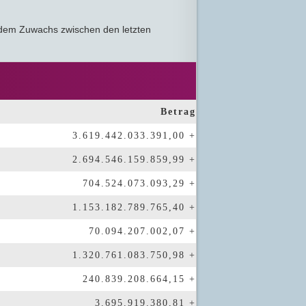
 dem Zuwachs zwischen den letzten
Betrag
3.619.442.038.353,93
2.694.546.163.081,15
704.524.075.137,55
1.153.182.790.743,05
70.094.207.715,95
1.320.761.088.020,95
240.839.209.269,78
3.695.919.379,53