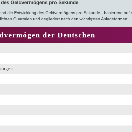
 des Geldvermögens pro Sekunde
Crowdinvesting
end die Entwicklung des Geldvermögens pro Sekunde - basierend auf
ichten Quartalen und gegliedert nach den wichtigsten Anlageformen:
P2P-Kredite
dvermögen der Deutschen
Bausparvertrag
rungen
e