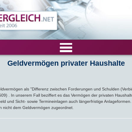
Geldvermögen privater Haushalte
VERGLEICHE
Tagesgeld-Vergleich
RECHNER
ldvermögen als "Differenz zwischen Forderungen und Schulden (Verbindl
Festgeld-Vergleich
Tagesgeldrechner
LIVE-TESTS
609) . In unserem Fall beziffert es das Vermögen der privaten Haush
d und Sicht- sowie Termineinlagen auch längerfristige Anlageformen.
Zinsvergleich
Festgeldrechner
Tagesgeld-Test
n nicht dem Geldvermögen zugeordnet.
FIRMENANGEBOTE
Tagesgeld mit Zinsgarantie
Festgeld-Test
Firmentagesgeld
ANLAGEALTERNATIVEN