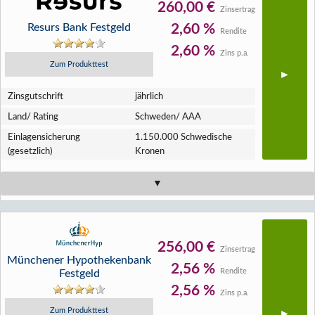
260,00 €
Zinsertrag
Resurs Bank Festgeld
2,60 %
Rendite
2,60 %
Zins p.a.
Zum Produkttest
Zins­gutschrift
jährlich
Land/ Rating
Schweden/ AAA
Einlagen­sicherung
1.150.000 Schwedische
(gesetzlich)
Kronen
256,00 €
Zinsertrag
Münchener Hypothekenbank
2,56 %
Rendite
Festgeld
2,56 %
Zins p.a.
Zum Produkttest