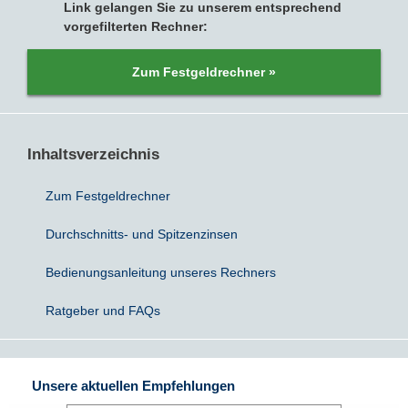
Link gelangen Sie zu unserem entsprechend
vorgefilterten Rechner:
Sparbriefe
Downloads
Veröffentlichungen
ALLGEMEINES
Zum Festgeldrechner »
Kombigeld
Lexikon
Zinsradar
Impressum
Sparplan
Statistiken
Über uns
Inhaltsverzeichnis
Broker mit Zinsen
Datenschutz
Zum Festgeldrechner
Robo-Advisor
Newsletter
Durchschnitts- und Spitzenzinsen
Depotwechsel
Bedienungsanleitung unseres Rechners
Ratgeber und FAQs
Fremdwährungskonto
Crowdinvesting
Unsere aktuellen Empfehlungen
P2P-Kredite