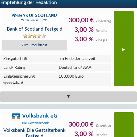
Empfehlung der Redaktion
300,00 €
Zinsertrag
Bank of Scotland Festgeld
3,00 %
Rendite
3,00 %
Zins p.a.
Zum Produkttest
Zins­gutschrift
am Ende der Laufzeit
Land/ Rating
Deutschland/ AAA
Einlagen­sicherung
100.000 Euro
(gesetzlich)
300,00 €
Zinsertrag
Volksbank Die Gestalterbank
3,00 %
Rendite
Festgeld