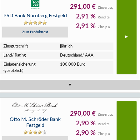
291,00 €
Zinsertrag
PSD Bank Nürnberg Festgeld
2,91 %
Rendite
2,91 %
Zins p.a.
Zum Produkttest
Zins­gutschrift
jährlich
Land/ Rating
Deutschland/ AAA
Einlagen­sicherung
100.000 Euro
(gesetzlich)
290,00 €
Zinsertrag
Otto M. Schröder Bank
2,90 %
Rendite
Festgeld
2,90 %
Zins p.a.