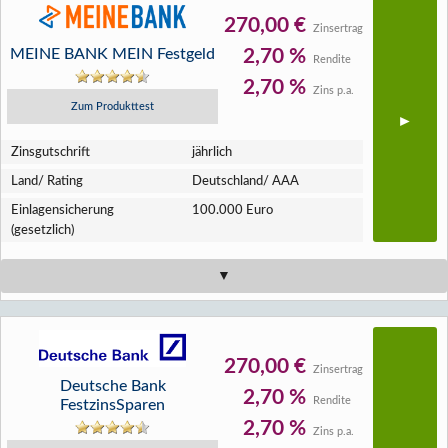
270,00 €
Zinsertrag
MEINE BANK MEIN Festgeld
2,70 %
Rendite
2,70 %
Zins p.a.
Zum Produkttest
Zins­gutschrift
jährlich
Land/ Rating
Deutschland/ AAA
Einlagen­sicherung
100.000 Euro
(gesetzlich)
270,00 €
Zinsertrag
Deutsche Bank
2,70 %
Rendite
FestzinsSparen
2,70 %
Zins p.a.