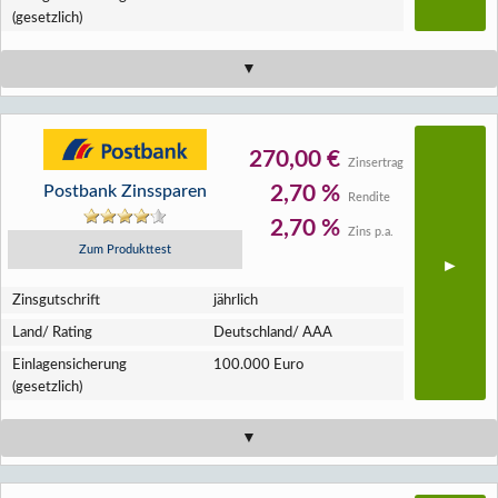
(gesetzlich)
270,00 €
Zinsertrag
Postbank Zinssparen
2,70 %
Rendite
2,70 %
Zins p.a.
Zum Produkttest
Zins­gutschrift
jährlich
Land/ Rating
Deutschland/ AAA
Einlagen­sicherung
100.000 Euro
(gesetzlich)