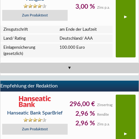
3,00 %
Zins p.a.
Zum Produkttest
Zins­gutschrift
am Ende der Laufzeit
Land/ Rating
Deutschland/ AAA
Einlagen­sicherung
100.000 Euro
(gesetzlich)
Empfehlung der Redaktion
296,00 €
Zinsertrag
Hanseatic Bank SparBrief
2,96 %
Rendite
2,96 %
Zins p.a.
Zum Produkttest