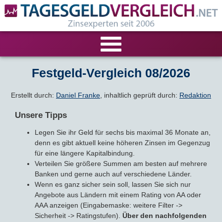
VERGLEICHE
Festgeld-Vergleich 08/2026
Tagesgeld-Vergleich
RECHNER
Erstellt durch:
Daniel Franke
, inhaltlich geprüft durch:
Redaktion
Unsere Tipps
Festgeld-Vergleich
Tagesgeldrechner
LIVE-TESTS
Legen Sie ihr Geld für sechs bis maximal 36 Monate an,
denn es gibt aktuell keine höheren Zinsen im Gegenzug
Zinsvergleich
Festgeldrechner
Tagesgeld-Test
FIRMENANGEBOTE
für eine längere Kapitalbindung.
Verteilen Sie größere Summen am besten auf mehrere
Tagesgeld mit Zinsgarantie
Festgeld-Test
Firmentagesgeld
ANLAGEALTERNATIVEN
Banken und gerne auch auf verschiedene Länder.
Wenn es ganz sicher sein soll, lassen Sie sich nur
Nachhaltige Banken
Zinsbroker-Test
Angebote aus Ländern mit einem Rating von AA oder
Firmenfestgeld
Geldmarkt-ETFs
RATGEBER
AAA anzeigen (Eingabemaske: weitere Filter ->
Sicherheit -> Ratingstufen).
Über den nachfolgenden
Cash Management
Sparbuch
Ratgeber
VERÖFFENTLICHUNGEN