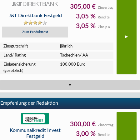
305,00 €
Zinsertrag
J&T Direktbank Festgeld
3,05 %
Rendite
3,05 %
Zins p.a.
Zum Produkttest
Zins­gutschrift
jährlich
Land/ Rating
Tschechien/ AA
Einlagen­sicherung
100.000 Euro
(gesetzlich)
Empfehlung der Redaktion
300,00 €
Zinsertrag
Kommunalkredit Invest
3,00 %
Rendite
Festgeld