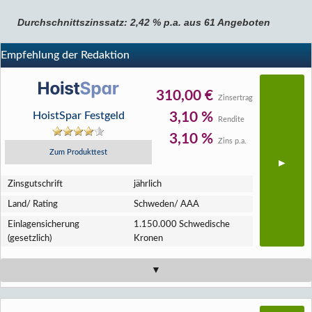
Durchschnittszinssatz: 2,42 % p.a. aus 61 Angeboten
Empfehlung der Redaktion
310,00 €
Zinsertrag
HoistSpar Festgeld
3,10 %
Rendite
3,10 %
Zins p.a.
Zum Produkttest
Zins­gutschrift
jährlich
Land/ Rating
Schweden/ AAA
Einlagen­sicherung
1.150.000 Schwedische
(gesetzlich)
Kronen